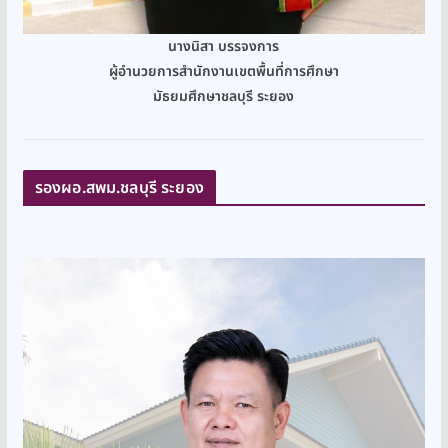
นางนิสา บรรจงการ
ผู้อำนวยการสำนักงานเขตพื้นที่การศึกษา
มัธยมศึกษาชลบุรี ระยอง
รองผอ.สพม.ชลบุรี ระยอง