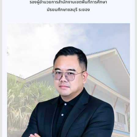
รองผู้อำนวยการสำนักงานเขตพื้นที่การศึกษา
มัธยมศึกษาชลบุรี ระยอง