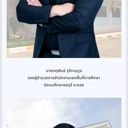
นายจตุพันธ์ รุจิรานุกูล
รองผู้อำนวยการสำนักงานเขตพื้นที่การศึกษา
มัธยมศึกษาชลบุรี ระยอง