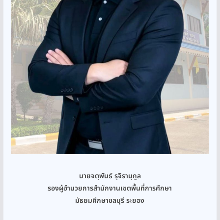
นายจตุพันธ์ รุจิรานุกูล
รองผู้อำนวยการสำนักงานเขตพื้นที่การศึกษา
มัธยมศึกษาชลบุรี ระยอง