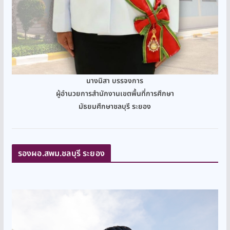
นางนิสา บรรจงการ
ผู้อำนวยการสำนักงานเขตพื้นที่การศึกษา
มัธยมศึกษาชลบุรี ระยอง
รองผอ.สพม.ชลบุรี ระยอง