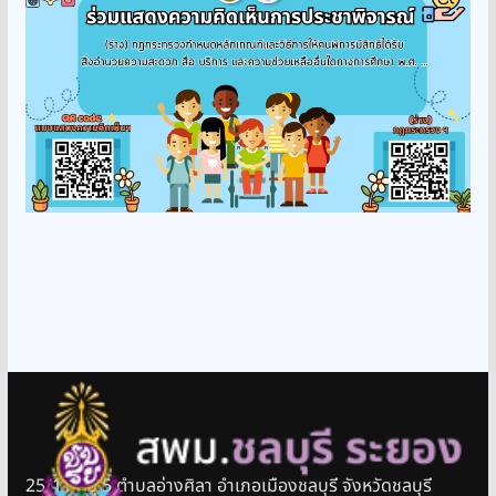
25/11 หมู่ 5 ตำบลอ่างศิลา อำเภอเมืองชลบุรี จังหวัดชลบุรี