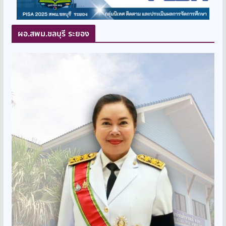
ผอ.สพม.ชลบุรี ระยอง