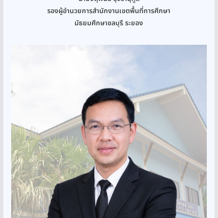
รองผู้อำนวยการสำนักงานเขตพื้นที่การศึกษา
มัธยมศึกษาชลบุรี ระยอง