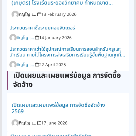
(เกษตร) โรงเรียนระยองวิทยาคม กำหนดขาย
เปลี่ยนแปลงจิตใจของเยาวชนอย่างยั่งยืน อาทิ
วันที่ 3 เม.ย. 2569
การฝึกคิดอย่างลึกซึ้งการควบคุมยับยั้งใจ และ
ภิญโญ เพิ่มพูล
13 February 2026
การเชื่อมต่อจิตใจกับผู้อื่น ผ่านงานสัมมนาในครั้ง
นี้ ผู้เข้าร่วมจะได้ศึกษาดูงานณ โรงเรียนลินคอล์น
ประกวดราคาซื้อระบบคอมพิวเตอร์
ไฮสคูล และมหาวิทยาลัยคิมชอน ซึ่งเป็นต้นแบบ
ของการใช้หลักสูตร Mind Education เพื่อ
ภิญโญ เพิ่มพูล
14 January 2026
พัฒนาศักยภาพและแก้ไขปัญหาจิตใจของ
ประกวดราคาเช่าใช้อุปกรณ์การเรียนการสอนสำหรับครูและ
เยาวชนอย่างแท้จริง
นักเรียน ภายใต้โครงการส่งเสริมการเรียนรู้ขั้นพื้นฐานทุกที่
ทุกเวลา ประจำปีงบประมาณ พ.ศ.2568
ภิญโญ เพิ่มพูล
22 April 2025
เปิดเผยและเผยแพร่ข้อมูล การจัดซื้อ
จัดจ้าง
เปิดเผยและเผยแพร่ข้อมูล การจัดซื้อจัดจ้าง
2569
ภิญโญ เพิ่มพูล
17 June 2026