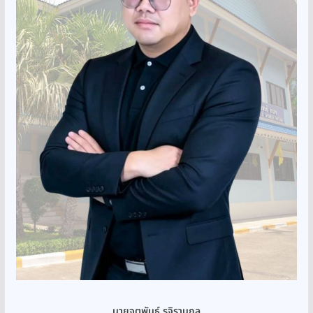
นายจตุพันธ์ รุจิรานุกูล