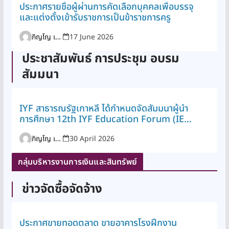
ประกาศรายชื่อผู้ผ่านการคัดเลือกบุคคลเพื่อบรรจุ
และแต่งตั้งเข้ารับราชการเป็นข้าราชการครู
ภิญโญ เพิ่มพูล
17 June 2026
ประชาสัมพันธ์ การประชุม อบรม
สัมมนา
IYF สาธารณรัฐเกาหลี ได้กำหนดจัดสัมมนาผู้นำ
การศึกษา 12th IYF Education Forum (IEF)
ณ สาธารณรัฐเกาหลี ในธีม The Core Values
ภิญโญ เพิ่มพูล
30 April 2026
of Future Professionals : A New
Mindset โดยกำหนดจัดงานระหว่างวันที่ 12 –
19 กรกฎาคม 2569 ณ Busan Bexco,
กลุ่มบริหารงานการเงินและสินทรัพย์
Nurimaru APEC Houseเมืองปูซาน สาธารณ
รับเกาหลี ขอเชิญผู้นำการศึกษาจากทั่วโลกมาเข้า
ข่าวจัดซื้อจัดจ้าง
ร่วมเพื่อการแลกเปลี่ยนองค์ความรู้และสร้าง
เครือข่ายการพัฒนาเยาวชนระดับโลก รวมถึง
การนำเสนอการเรียนรู้โลกของจิตใจโดยใช้
ประกาศขายทอดตลาด ขายอาคารโรงฝึกงาน
หลักสูตร Mind Education ที่นำไปสู่การ