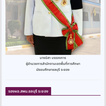
นางนิสา บรรจงการ
ผู้อำนวยการสำนักงานเขตพื้นที่การศึกษา
มัธยมศึกษาชลบุรี ระยอง
รองผอ.สพม.ชลบุรี ระยอง