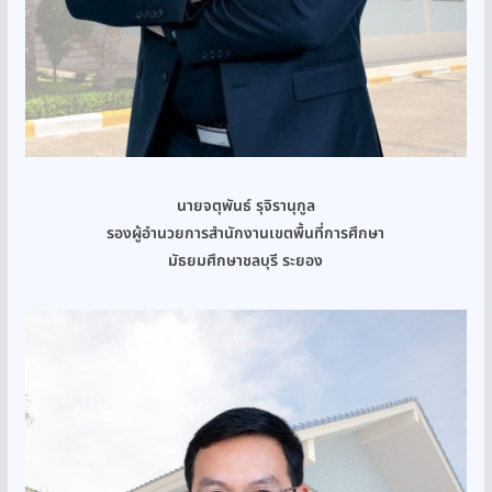
นายจตุพันธ์ รุจิรานุกูล
รองผู้อำนวยการสำนักงานเขตพื้นที่การศึกษา
มัธยมศึกษาชลบุรี ระยอง