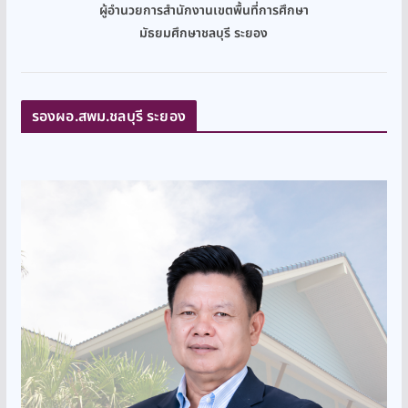
ผู้อำนวยการสำนักงานเขตพื้นที่การศึกษา
มัธยมศึกษาชลบุรี ระยอง
รองผอ.สพม.ชลบุรี ระยอง