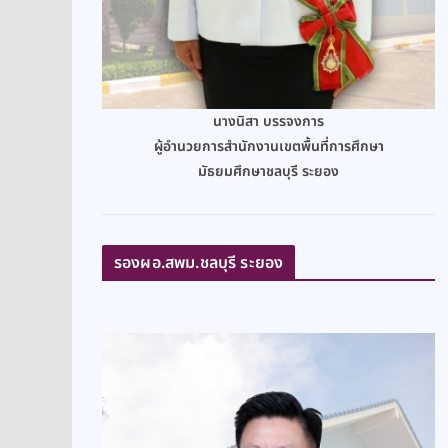
นางนิสา บรรจงการ
ผู้อำนวยการสำนักงานเขตพื้นที่การศึกษา
มัธยมศึกษาชลบุรี ระยอง
รองผอ.สพม.ชลบุรี ระยอง