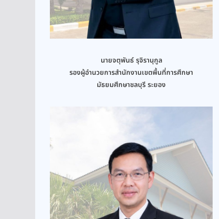
นายจตุพันธ์ รุจิรานุกูล
รองผู้อำนวยการสำนักงานเขตพื้นที่การศึกษา
มัธยมศึกษาชลบุรี ระยอง