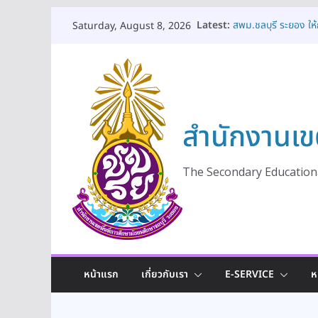
Skip
Latest:
สพม.ชลบุรี ระยอง ใ
Saturday, August 8, 2026
to
ร่วมแลกเปลี่ยนเรียนรู
สพม.ชลบุรี ระยอง จั
content
ทางอาชีพยุคใหม่ในโ
สพม.ชลบุรี ระยอง เป
การสถานศึกษา มุ่งยก
สพม.ชลบุรี ระยอง ร่ว
สำนักงานเข
เสริมสร้างพลเมืองค
สพม.ชลบุรี ระยอง เ
ดูแลช่วยเหลือและคุ้ม
เท่าเทียมและมีคุณภา
The Secondary Educationa
หน้าแรก
เกี่ยวกับเรา
E-SERVICE
ห