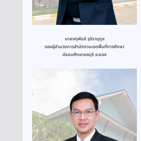
นายจตุพันธ์ รุจิรานุกูล
รองผู้อำนวยการสำนักงานเขตพื้นที่การศึกษา
มัธยมศึกษาชลบุรี ระยอง