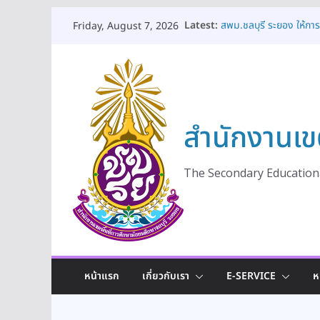
Skip
Latest:
สพม.ชลบุรี ระยอง ให้ก
Friday, August 7, 2026
to
ร่วมแลกเปลี่ยนเรียนรู้แนว
สพม.ชลบุรี ระยอง จัดโค
content
ทางอาชีพยุคใหม่ในโลกอ
สพม.ชลบุรี ระยอง เปิดอ
การสถานศึกษา มุ่งยกระด
สพม.ชลบุรี ระยอง ร่วมประ
สำนักงานเข
เสริมสร้างพลเมืองคุณภ
สพม.ชลบุรี ระยอง เปิด
ดูแลช่วยเหลือและคุ้มครอ
เท่าเทียมและมีคุณภาพ ป
The Secondary Educationa
หน้าแรก
เกี่ยวกับเรา
E-SERVICE
ห