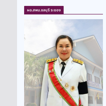
ผอ.สพม.ชลบุรี ระยอง