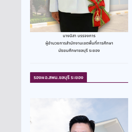
นางนิสา บรรจงการ
ผู้อำนวยการสำนักงานเขตพื้นที่การศึกษา
มัธยมศึกษาชลบุรี ระยอง
รองผอ.สพม.ชลบุรี ระยอง