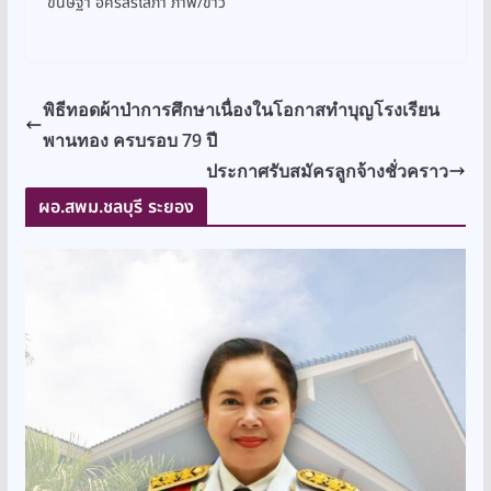
ขนิษฐา อัครสิริโสภา ภาพ/ข่าว
พิธีทอดผ้าป่าการศึกษาเนื่องในโอกาสทำบุญโรงเรียน
พานทอง ครบรอบ 79 ปี
ประกาศรับสมัครลูกจ้างชั่วคราว
ผอ.สพม.ชลบุรี ระยอง