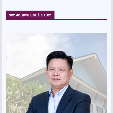
รองผอ.สพม.ชลบุรี ระยอง