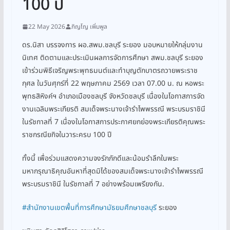
100 ปี
22 May 2026
ภิญโญ เพิ่มพูล
ดร.นิสา บรรจงการ ผอ.สพม.ชลบุรี ระยอง มอบหมายให้กลุ่มงาน
นิเทศ ติดตามและประเมินผลการจัดการศึกษา สพม.ชลบุรี ระยอง
เข้าร่วมพิธีเจริญพระพุทธมนต์และทำบุญตักบาตรถวายพระราช
กุศล ในวันศุกร์ที่ 22 พฤษภาคม 2569 เวลา 07.00 น. ณ หอพระ
พุทธสิหิงค์ฯ อำเภอเมืองชลบุรี จังหวัดชลบุรี เนื่องในโอกาสการจัด
งานเฉลิมพระเกียรติ สมเด็จพระนางเจ้ารำไพพรรณี พระบรมราชินี
ในรัชกาลที่ 7 เนื่องในโอกาสการประกาศยกย่องพระเกียรติคุณพระ
ราชกรณียกิจในวาระครบ 100 ปี
ทั้งนี้ เพื่อร่วมแสดงความจงรักภักดีและน้อมรำลึกในพระ
มหากรุณาธิคุณอันหาที่สุดมิได้ของสมเด็จพระนางเจ้ารำไพพรรณี
พระบรมราชินี ในรัชกาลที่ 7 อย่างพร้อมเพรียงกัน.
#สำนักงานเขตพื้นที่การศึกษามัธยมศึกษาชลบุรี
ระยอง