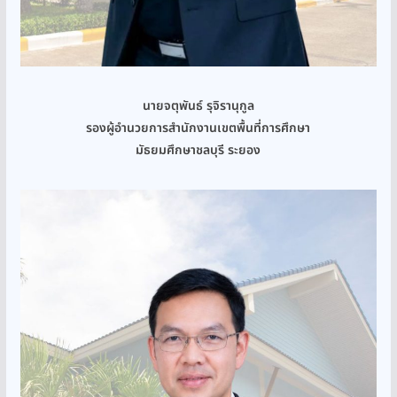
นายจตุพันธ์ รุจิรานุกูล
รองผู้อำนวยการสำนักงานเขตพื้นที่การศึกษา
มัธยมศึกษาชลบุรี ระยอง