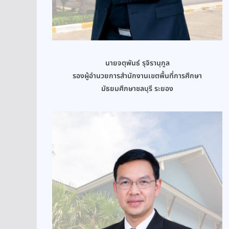
นายจตุพันธ์ รุจิรานุกูล
รองผู้อำนวยการสำนักงานเขตพื้นที่การศึกษา
มัธยมศึกษาชลบุรี ระยอง