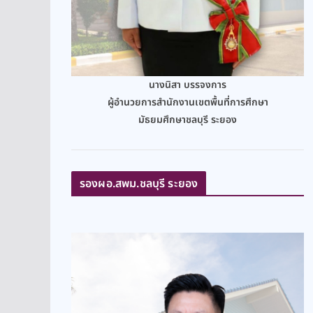
นางนิสา บรรจงการ
ผู้อำนวยการสำนักงานเขตพื้นที่การศึกษา
มัธยมศึกษาชลบุรี ระยอง
รองผอ.สพม.ชลบุรี ระยอง