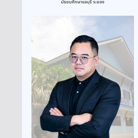
มัธยมศึกษาชลบุรี ระยอง