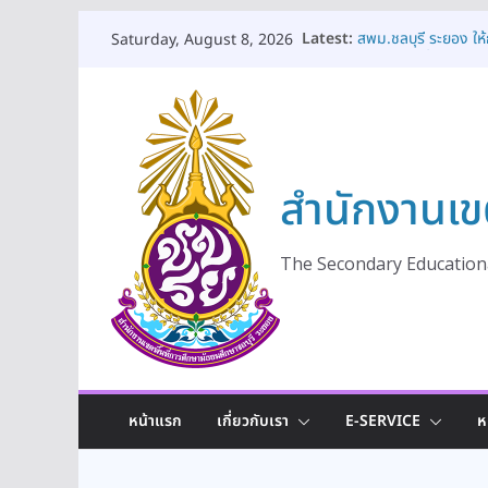
Skip
Latest:
สพม.ชลบุรี ระยอง ใ
Saturday, August 8, 2026
to
ร่วมแลกเปลี่ยนเรียนรู
สพม.ชลบุรี ระยอง จั
content
ทางอาชีพยุคใหม่ในโ
สพม.ชลบุรี ระยอง เป
การสถานศึกษา มุ่งยก
สพม.ชลบุรี ระยอง ร่ว
สำนักงานเข
เสริมสร้างพลเมืองค
สพม.ชลบุรี ระยอง เ
ดูแลช่วยเหลือและคุ้ม
เท่าเทียมและมีคุณภา
The Secondary Educationa
หน้าแรก
เกี่ยวกับเรา
E-SERVICE
ห