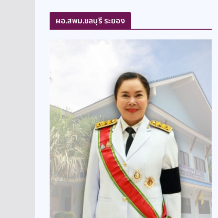
ผอ.สพม.ชลบุรี ระยอง