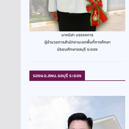
นางนิสา บรรจงการ
ผู้อำนวยการสำนักงานเขตพื้นที่การศึกษา
มัธยมศึกษาชลบุรี ระยอง
รองผอ.สพม.ชลบุรี ระยอง