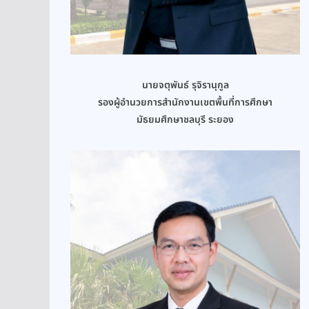
นายจตุพันธ์ รุจิรานุกูล
รองผู้อำนวยการสำนักงานเขตพื้นที่การศึกษา
มัธยมศึกษาชลบุรี ระยอง