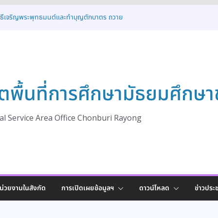
พิธีเจริญพระพุทธมนต์และทำบุญตักบาตร ถวาย
ในโอกาสวันเฉลิมพระชนมพรรษา พระบาทสมเด็จ
คม
การอบรมโครงการส่งเสริมและพัฒนาระบบการ
งเด็กนักเรียนให้ได้รับโอกาสทางการศึกษาอย่าง
ระจำปี 2569
ารต้อนรับคณะศึกษาดูงานจาก สพม.อุดรธานี
ตพื้นที่การศึกษามัธยมศึกษา
ปฏิบัติที่ดี (Best Practice)
ครงการพัฒนาสภานักเรียนเพื่อขับเคลื่อน
 สู่การเป็นรากฐานประชาธิปไตยที่มั่นคง ประจำ
l Service Area Office Chonburi Rayong
ิธีเจริญพระพุทธมนต์ทำบุญตักบาตร และพิธี
งพานพุ่ม เนื่องในโอกาสวันเฉลิม
เด็จพระเจ้าอยู่หัว ๒๘ กรกฎาคม ๒๕๖๙
น่วยงานในสังกัด
การเปิดเผยข้อมูลฯ
ดาวน์โหลด
ข่าวประช