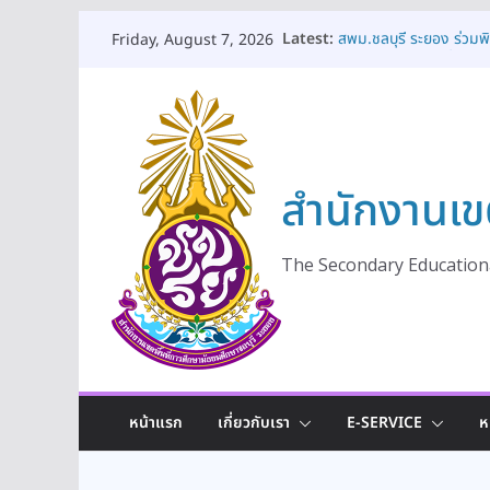
Skip
Latest:
สพม.ชลบุรี ระยอง ร่วม
Friday, August 7, 2026
to
เป็นพระราชกุศล เนื่อง
พระเจ้าอยู่หัว ๒๘ กรกฎา
content
สพม.ชลบุรี ระยอง เปิด
ดูแลช่วยเหลือและคุ้มครอ
เท่าเทียมและมีคุณภาพ ป
สพม.ชลบุรี ระยอง ให้ก
สำนักงานเข
ร่วมแลกเปลี่ยนเรียนรู้แนว
สพม.ชลบุรี ระยอง เปิดโ
ประชาธิปไตยในสถานศึกษา
ปีงบประมาณ พ.ศ. 2569
The Secondary Educationa
สพม.ชลบุรี ระยอง ร่วมพ
ถวายเครื่องราชสักการะวา
พระชนมพรรษา พระบาทสม
หน้าแรก
เกี่ยวกับเรา
E-SERVICE
ห