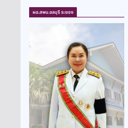
ผอ.สพม.ชลบุรี ระยอง