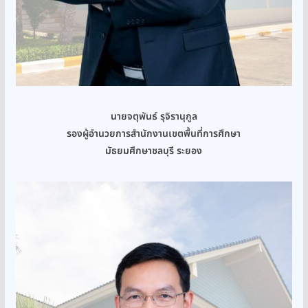
นายจตุพันธ์ รุจิรานุกูล
รองผู้อำนวยการสำนักงานเขตพื้นที่การศึกษา
มัธยมศึกษาชลบุรี ระยอง