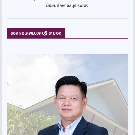
มัธยมศึกษาชลบุรี ระยอง
รองผอ.สพม.ชลบุรี ระยอง