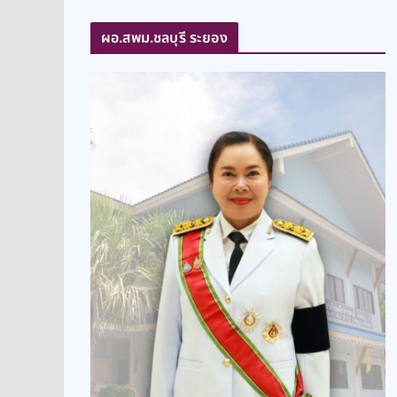
ผอ.สพม.ชลบุรี ระยอง