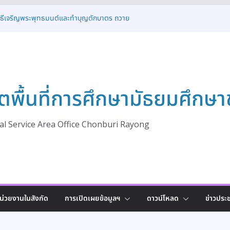
ิธีเจริญพระพุทธมนต์ทำบุญตักบาตร และพิธี
งพานพุ่ม เนื่องในโอกาสวันเฉลิม
เด็จพระเจ้าอยู่หัว ๒๘ กรกฎาคม ๒๕๖๙
พิธีเจริญพระพุทธมนต์และทำบุญตักบาตร ถวาย
ในโอกาสวันเฉลิมพระชนมพรรษา พระบาทสมเด็จ
คม
การอบรมโครงการส่งเสริมและพัฒนาระบบการ
ตพื้นที่การศึกษามัธยมศึกษา
งเด็กนักเรียนให้ได้รับโอกาสทางการศึกษาอย่าง
ระจำปี 2569
ารต้อนรับคณะศึกษาดูงานจาก สพม.อุดรธานี
ปฏิบัติที่ดี (Best Practice)
l Service Area Office Chonburi Rayong
ครงการพัฒนาสภานักเรียนเพื่อขับเคลื่อน
 สู่การเป็นรากฐานประชาธิปไตยที่มั่นคง ประจำ
น่วยงานในสังกัด
การเปิดเผยข้อมูลฯ
ดาวน์โหลด
ข่าวประช