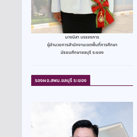
นางนิสา บรรจงการ
ผู้อำนวยการสำนักงานเขตพื้นที่การศึกษา
มัธยมศึกษาชลบุรี ระยอง
รองผอ.สพม.ชลบุรี ระยอง