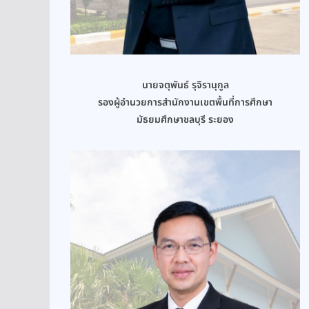
นายจตุพันธ์ รุจิรานุกูล
รองผู้อำนวยการสำนักงานเขตพื้นที่การศึกษา
มัธยมศึกษาชลบุรี ระยอง