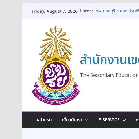
Skip
Latest:
สพม.ชลบุรี ระยอง ร่วมพ
Friday, August 7, 2026
to
ถวายเครื่องราชสักการะวา
พระชนมพรรษา พระบาทสม
content
สพม.ชลบุรี ระยอง ร่วม
เป็นพระราชกุศล เนื่อง
พระเจ้าอยู่หัว ๒๘ กรกฎา
สพม.ชลบุรี ระยอง เปิด
สำนักงานเข
ดูแลช่วยเหลือและคุ้มครอ
เท่าเทียมและมีคุณภาพ ป
สพม.ชลบุรี ระยอง ให้ก
ร่วมแลกเปลี่ยนเรียนรู้แนว
The Secondary Educationa
สพม.ชลบุรี ระยอง เปิดโ
ประชาธิปไตยในสถานศึกษา
ปีงบประมาณ พ.ศ. 2569
หน้าแรก
เกี่ยวกับเรา
E-SERVICE
ห