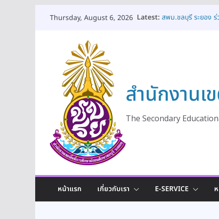
Skip
Latest:
สพม.ชลบุรี ระยอง ร
Thursday, August 6, 2026
to
เป็นพระราชกุศล เนื
พระเจ้าอยู่หัว ๒๘ ก
content
สพม.ชลบุรี ระยอง 
ดูแลช่วยเหลือและคุ้
เท่าเทียมและมีคุณภ
สพม.ชลบุรี ระยอง ใ
สำนักงานเข
ร่วมแลกเปลี่ยนเรียนรู
สพม.ชลบุรี ระยอง เป
ประชาธิปไตยในสถานศึ
ปีงบประมาณ พ.ศ. 
The Secondary Educationa
สพม.ชลบุรี ระยอง ร
ถวายเครื่องราชสักกา
พระชนมพรรษา พระบา
หน้าแรก
เกี่ยวกับเรา
E-SERVICE
ห