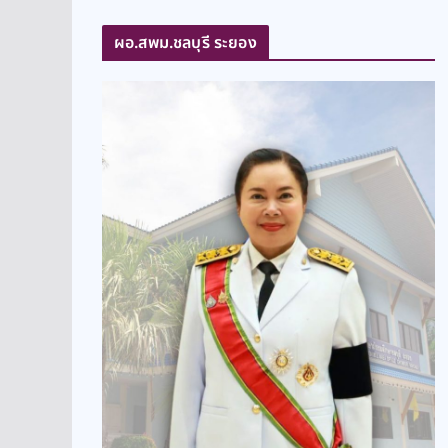
ผอ.สพม.ชลบุรี ระยอง