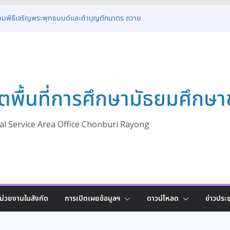
่วมพิธีเจริญพระพุทธมนต์และทำบุญตักบาตร ถวาย
่องในโอกาสวันเฉลิมพระชนมพรรษา พระบาทสมเด็จ
รกฎาคม
เปิดการอบรมโครงการส่งเสริมและพัฒนาระบบการ
มครองเด็กนักเรียนให้ได้รับโอกาสทางการศึกษาอย่าง
าพ ประจำปี 2569
ห้การต้อนรับคณะศึกษาดูงานจาก สพม.อุดรธานี
ตพื้นที่การศึกษามัธยมศึกษา
้แนวปฏิบัติที่ดี (Best Practice)
ิดโครงการพัฒนาสภานักเรียนเพื่อขับเคลื่อน
กษา สู่การเป็นรากฐานประชาธิปไตยที่มั่นคง ประจำ
2569
l Service Area Office Chonburi Rayong
่วมพิธีเจริญพระพุทธมนต์ทำบุญตักบาตร และพิธี
ระวางพานพุ่ม เนื่องในโอกาสวันเฉลิม
ทสมเด็จพระเจ้าอยู่หัว ๒๘ กรกฎาคม ๒๕๖๙
น่วยงานในสังกัด
การเปิดเผยข้อมูลฯ
ดาวน์โหลด
ข่าวประช