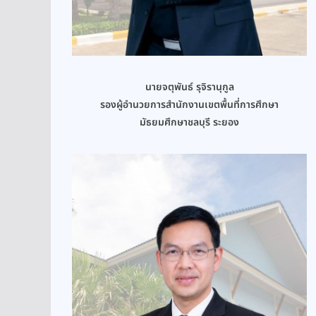
นายจตุพันธ์ รุจิรานุกูล
รองผู้อำนวยการสำนักงานเขตพื้นที่การศึกษา
มัธยมศึกษาชลบุรี ระยอง