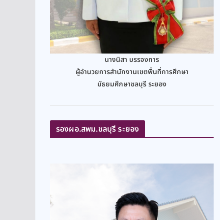
นางนิสา บรรจงการ
ผู้อำนวยการสำนักงานเขตพื้นที่การศึกษา
มัธยมศึกษาชลบุรี ระยอง
รองผอ.สพม.ชลบุรี ระยอง