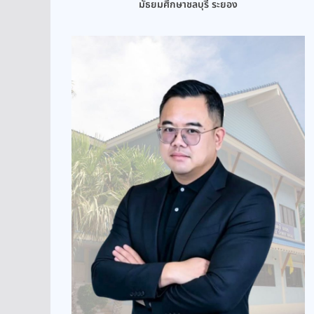
มัธยมศึกษาชลบุรี ระยอง