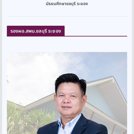
มัธยมศึกษาชลบุรี ระยอง
รองผอ.สพม.ชลบุรี ระยอง