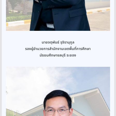
นายจตุพันธ์ รุจิรานุกูล
รองผู้อำนวยการสำนักงานเขตพื้นที่การศึกษา
มัธยมศึกษาชลบุรี ระยอง