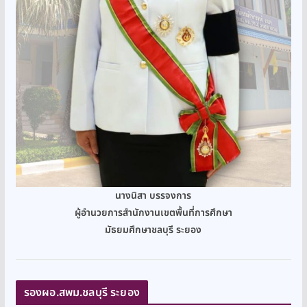
นางนิสา บรรจงการ
ผู้อำนวยการสำนักงานเขตพื้นที่การศึกษา
มัธยมศึกษาชลบุรี ระยอง
รองผอ.สพม.ชลบุรี ระยอง