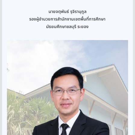
นายจตุพันธ์ รุจิรานุกูล
รองผู้อำนวยการสำนักงานเขตพื้นที่การศึกษา
มัธยมศึกษาชลบุรี ระยอง