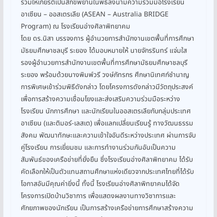
ร่วมให้เกียรติเป็นสักขีพยานในพิธีลงนามความร่วมมือโรงเรียน
อาเซียน – ออสเตรเลีย (ASEAN – Australia BRIDGE
Program) ณ โรงเรียนอ่างศิลาพิทยาคม
โดย ดร.นิสา บรรจงการ ผู้อำนวยการสำนักงานเขตพื้นที่การศึกษา
มัธยมศึกษาชลบุรี ระยอง ได้มอบหมายให้ นายจักรรินทร์ แจ่มใส
รองผู้อำนวยการสำนักงานเขตพื้นที่การศึกษามัธยมศึกษาชลบุรี
ระยอง พร้อมด้วยนางพิมพ์วรี วงษ์ภัทรกร ศึกษานิเทศก์ชำนาญ
การพิเศษเข้าร่วมพิธีดังกล่าว โดยโครงการดังกล่าวมีวัตถุประสงค์
เพื่อการสร้างความเชื่อมโยงและส่งเสริมความร่วมมือระหว่าง
โรงเรียน นักการศึกษา และนักเรียนในออสเตรเลียกับกลุ่มประเทศ
อาเซียน (และติมอร์-เลสเต) เพื่อแลกเปลี่ยนเรียนรู้ ทางวัฒนธรรม
สังคม พัฒนาทักษะและความเข้าใจอันดีระหว่างประเทศ ผ่านการจับ
คู่โรงเรียน การเยี่ยมชม และการทำงานร่วมกันอันเป็นความ
สัมพันธ์ของเครือข่ายที่ยั่งยืน ซึ่งโรงเรียนอ่างศิลาพิทยาคม ได้รับ
คัดเลือกให้เป็นตัวแทนสถานศึกษาแห่งเดียวจากประเทศไทยที่ได้รับ
โอกาสอันมีคุณค่ายิ่งนี้ ทั้งนี้ โรงเรียนอ่างศิลาพิทยาคมได้จัด
โครงการเปิดบ้านวิชาการ เพื่อแสดงผลงานทางวิชาการและ
ศักยภาพของนักเรียน เป็นการสร้างเครือข่ายการศึกษาสร้างความ