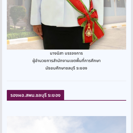
นางนิสา บรรจงการ
ผู้อำนวยการสำนักงานเขตพื้นที่การศึกษา
มัธยมศึกษาชลบุรี ระยอง
รองผอ.สพม.ชลบุรี ระยอง