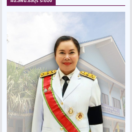
ผอ.สพม.ชลบุรี ระยอง