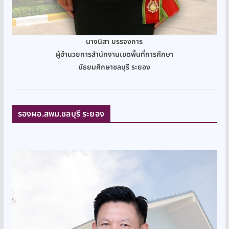
นางนิสา บรรจงการ
ผู้อำนวยการสำนักงานเขตพื้นที่การศึกษา
มัธยมศึกษาชลบุรี ระยอง
รองผอ.สพม.ชลบุรี ระยอง