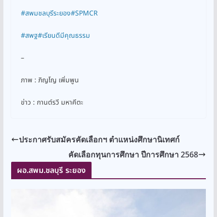
#สพมชลบุรีระยอง
#SPMCR
#สพฐ
#เรียนดีมีคุณธรรม
–
ภาพ : ภิญโญ เพิ่มพูน
ข่าว : กานต์รวี มหาคีตะ
ประกาศรับสมัครคัดเลือกฯ ตำแหน่งศึกษานิเทศก์
คัดเลือกทุนการศึกษา ปีการศึกษา 2568
ผอ.สพม.ชลบุรี ระยอง