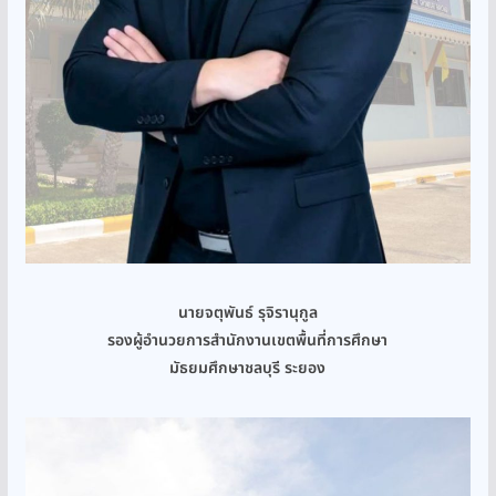
นายจตุพันธ์ รุจิรานุกูล
รองผู้อำนวยการสำนักงานเขตพื้นที่การศึกษา
มัธยมศึกษาชลบุรี ระยอง