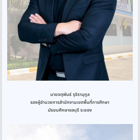
นายจตุพันธ์ รุจิรานุกูล
รองผู้อำนวยการสำนักงานเขตพื้นที่การศึกษา
มัธยมศึกษาชลบุรี ระยอง