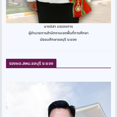
นางนิสา บรรจงการ
ผู้อำนวยการสำนักงานเขตพื้นที่การศึกษา
มัธยมศึกษาชลบุรี ระยอง
รองผอ.สพม.ชลบุรี ระยอง