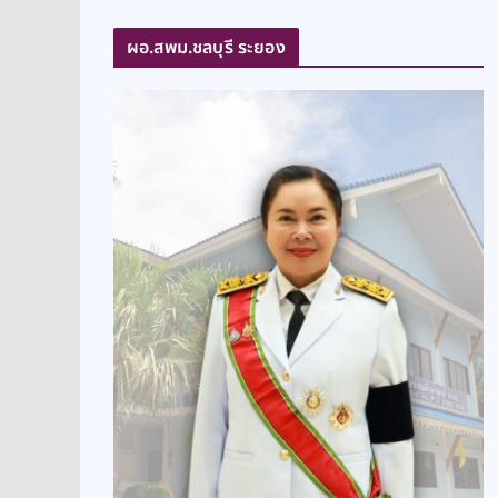
ผอ.สพม.ชลบุรี ระยอง