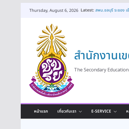
Skip
Latest:
สพม.ชลบุรี ระยอง เ
Thursday, August 6, 2026
to
ส่วนราชการประจำจังหว
สพม.ชลบุรี ระยอง ใ
content
ร่วมแลกเปลี่ยนเรียนรู
สพม.ชลบุรี ระยอง เป
ประชาธิปไตยในสถานศึ
ปีงบประมาณ พ.ศ. 
สำนักงานเข
สพม.ชลบุรี ระยอง ร
ถวายเครื่องราชสักกา
พระชนมพรรษา พระบา
สพม.ชลบุรี ระยอง ร
The Secondary Educationa
เป็นพระราชกุศล เนื
พระเจ้าอยู่หัว ๒๘ ก
หน้าแรก
เกี่ยวกับเรา
E-SERVICE
ห