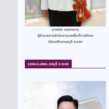
นางนิสา บรรจงการ
ผู้อำนวยการสำนักงานเขตพื้นที่การศึกษา
มัธยมศึกษาชลบุรี ระยอง
รองผอ.สพม.ชลบุรี ระยอง