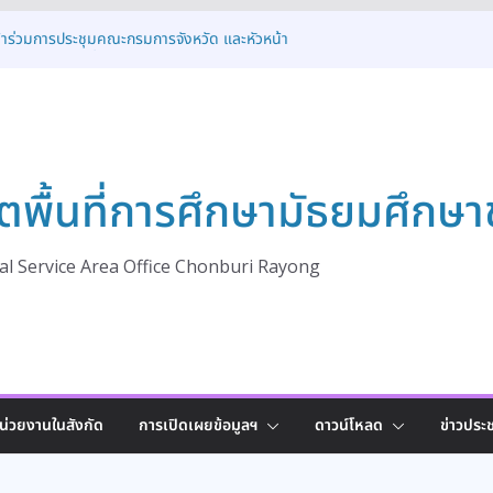
ข้าร่วมการประชุมคณะกรมการจังหวัด และหัวหน้า
ัดชลบุรี ครั้งที่ 7/2569
ห้การต้อนรับคณะศึกษาดูงานจาก สพม.อุดรธานี
้แนวปฏิบัติที่ดี (Best Practice)
ิดโครงการพัฒนาสภานักเรียนเพื่อขับเคลื่อน
กษา สู่การเป็นรากฐานประชาธิปไตยที่มั่นคง ประจำ
2569
ตพื้นที่การศึกษามัธยมศึกษา
่วมพิธีเจริญพระพุทธมนต์ทำบุญตักบาตร และพิธี
ระวางพานพุ่ม เนื่องในโอกาสวันเฉลิม
ทสมเด็จพระเจ้าอยู่หัว ๒๘ กรกฎาคม ๒๕๖๙
่วมพิธีเจริญพระพุทธมนต์และทำบุญตักบาตร ถวาย
l Service Area Office Chonburi Rayong
่องในโอกาสวันเฉลิมพระชนมพรรษา พระบาทสมเด็จ
รกฎาคม
น่วยงานในสังกัด
การเปิดเผยข้อมูลฯ
ดาวน์โหลด
ข่าวประช