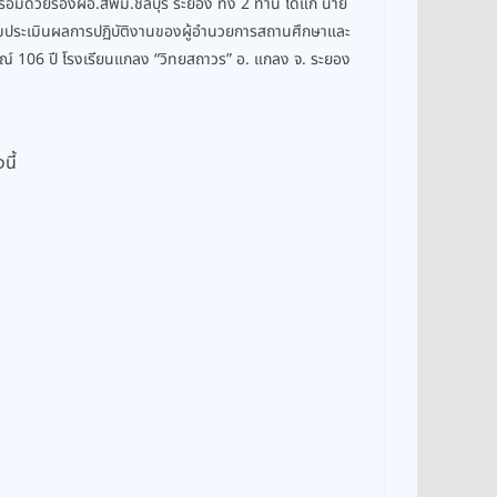
้อมด้วยรองผอ.สพม.ชลบุรี ระยอง ทั้ง 2 ท่าน ได้แก่ นาย
ร่วมประเมินผลการปฏิบัติงานของผู้อำนวยการสถานศึกษาและ
นุสรณ์ 106 ปี โรงเรียนแกลง “วิทยสถาวร” อ. แกลง จ. ระยอง
นี้