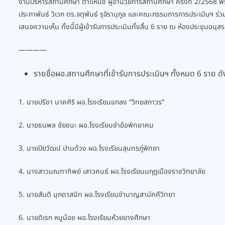
งานบริหารสถานศึกษา ตำแหน่ง ผู้อำนวยการสถานศึกษา ครั้งที่ 2/2568 พร
ประภาพันธ์ วิเวก ดร.จตุพันธ์ รุจิรานุกูล และคณะกรรมการการประเมินฯ 
เสนอความเห็น ทั้งนี้มีผู้เข้ารับการประเมินทั้งสิ้น 6 ราย ณ ห้องประชุมอ
————
รายชื่อผอ.สถานศึกษาที่เข้ารับการประเมินฯ ทั้งหมด 6 ราย ดัง
1. นายปรีชา นาคศิริ ผอ.โรงเรียนแกลง “วิทยสถาวร”
2. นายธนพล ชัยชนะ ผอ.โรงเรียนชำฆ้อพิทยาคม
3. นายปิยวัฒน์ ปานด้วง ผอ.โรงเรียนสุนทรภู่พิทยา
4. นางสาวมณฑาทิพย์ เสาวคนธ์ ผอ.โรงเรียนมกุฎเมืองราชวิทยาลัย
5. นายสันติ มุกดาสนิท ผอ.โรงเรียนชำนาญสามัคคีวิทยา
6. นายดิเรก หนูน้อย ผอ.โรงเรียนห้วยยางศึกษา