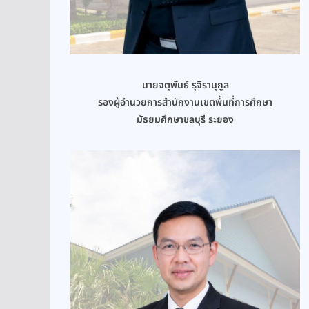
นายจตุพันธ์ รุจิรานุกูล
รองผู้อำนวยการสำนักงานเขตพื้นที่การศึกษา
มัธยมศึกษาชลบุรี ระยอง