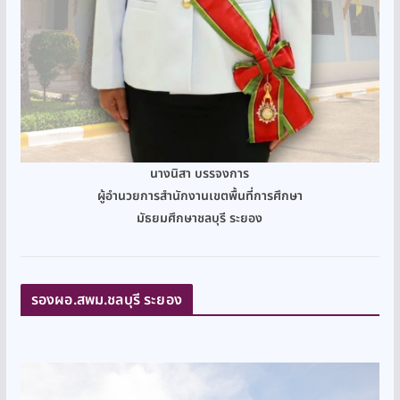
นางนิสา บรรจงการ
ผู้อำนวยการสำนักงานเขตพื้นที่การศึกษา
มัธยมศึกษาชลบุรี ระยอง
รองผอ.สพม.ชลบุรี ระยอง