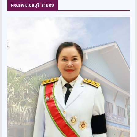
ผอ.สพม.ชลบุรี ระยอง