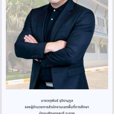
นายจตุพันธ์ รุจิรานุกูล
รองผู้อำนวยการสำนักงานเขตพื้นที่การศึกษา
มัธยมศึกษาชลบุรี ระยอง