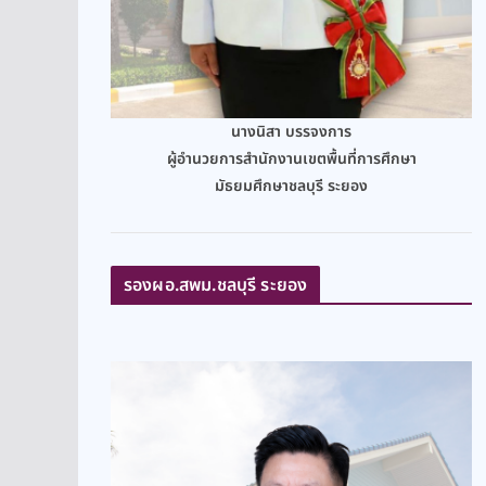
นางนิสา บรรจงการ
ผู้อำนวยการสำนักงานเขตพื้นที่การศึกษา
มัธยมศึกษาชลบุรี ระยอง
รองผอ.สพม.ชลบุรี ระยอง