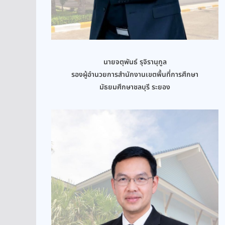
นายจตุพันธ์ รุจิรานุกูล
รองผู้อำนวยการสำนักงานเขตพื้นที่การศึกษา
มัธยมศึกษาชลบุรี ระยอง