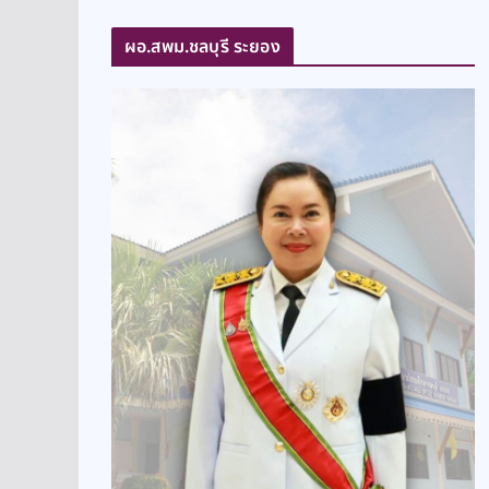
ผอ.สพม.ชลบุรี ระยอง