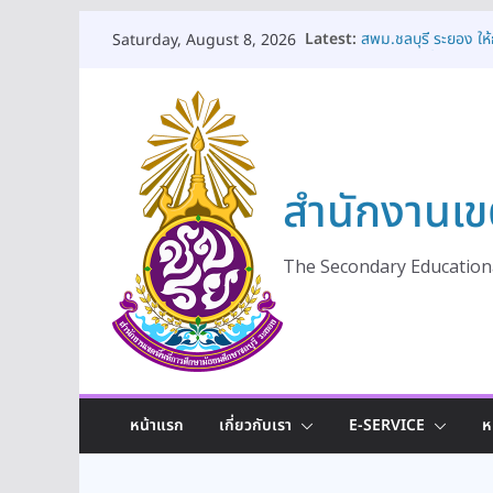
Skip
Latest:
สพม.ชลบุรี ระยอง ใ
Saturday, August 8, 2026
to
ร่วมแลกเปลี่ยนเรียนรู
สพม.ชลบุรี ระยอง จั
content
ทางอาชีพยุคใหม่ในโ
สพม.ชลบุรี ระยอง เป
การสถานศึกษา มุ่งยก
สพม.ชลบุรี ระยอง ร่ว
สำนักงานเข
เสริมสร้างพลเมืองค
สพม.ชลบุรี ระยอง เ
ดูแลช่วยเหลือและคุ้ม
เท่าเทียมและมีคุณภา
The Secondary Educationa
หน้าแรก
เกี่ยวกับเรา
E-SERVICE
ห