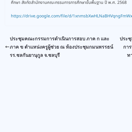
ศึกษา สังกัดสำนักงานคณะกรรมการการศึกษาขั้นพื้นฐาน ปี พ.ศ. 2568
https://drive.google.com/file/d/1xnmsbXwHLNaBHVqngFmWx
ประชุมคณะกรรมการดำเนินการสอบ ภาค ก และ
ประชุ
ภาค ข ตำแหน่งครูผู้ช่วย ณ ห้องประชุมกมนพรรธน์
การ
รร.ชลกันยานุกูล จ.ชลบุรี
ทา