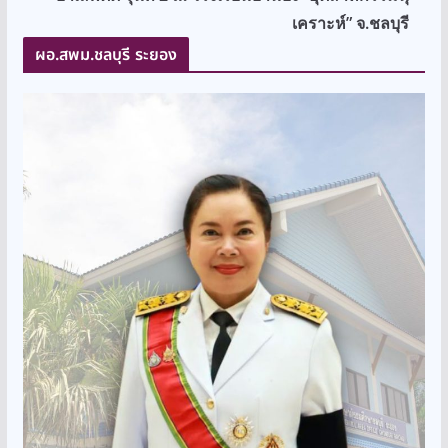
เคราะห์” จ.ชลบุรี
ผอ.สพม.ชลบุรี ระยอง