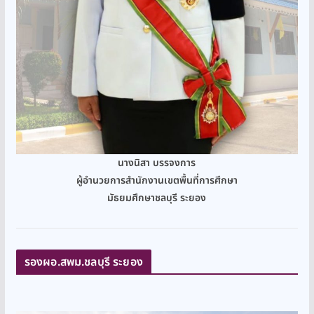
นางนิสา บรรจงการ
ผู้อำนวยการสำนักงานเขตพื้นที่การศึกษา
มัธยมศึกษาชลบุรี ระยอง
รองผอ.สพม.ชลบุรี ระยอง