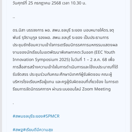
วันศุกร์ที่ 25 กรกฎาคม 2568 เวลา 10.30 น.
..
ดร.นิสา บรรจงการ ผอ. สพม.ชลบุรี ระยอง มอบหมายให้ดร.จตุ
พันธ์ รุจิรานุกูล รองผอ. สพม.ชลบุรี ระยอง เป็นประธานการ
ประชุมซักซ้อมความเข้าใจการเตรียมนิทรรศการมหกรรมแสดงผล
งานของนักเรียนในเขตพัฒนาพิเศษภาคตะวันออก (EEC Youth
Innovation Symposium 2025) ในวันที่ 1 – 2 ส.ค. 68 เพื่อ
การสื่อสารสร้างความเข้าใจในการดำเนินการและใช้งบประมาณที่ได้
รับจัดสรร ประชุมร่วมกับคณะศึกษานิเทศก์ผู้รับผิดชอบ คณะผู้
บริหารโรงเรียนหรือผู้แทน และครูผู้รับผิดชอบที่เกี่ยวข้อง ในการเต
รียมการจัดนิทรรศการฯ ผ่านระบบออนไลน์ Zoom Meeting
.
#สพมชลบุรีระยอง
#SPMCR
#สพฐ
#เรียนดีมีความสุข