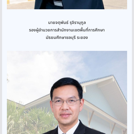
นายจตุพันธ์ รุจิรานุกูล
รองผู้อำนวยการสำนักงานเขตพื้นที่การศึกษา
มัธยมศึกษาชลบุรี ระยอง