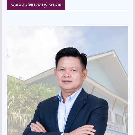
รองผอ.สพม.ชลบุรี ระยอง