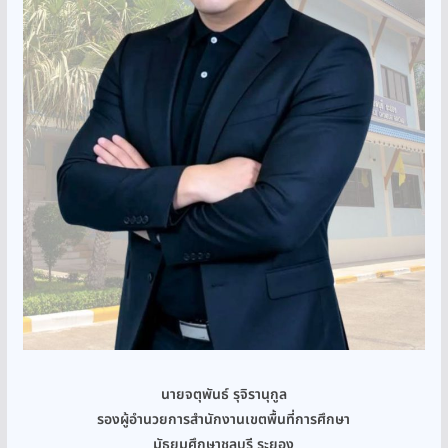
นายจตุพันธ์ รุจิรานุกูล
รองผู้อำนวยการสำนักงานเขตพื้นที่การศึกษา
มัธยมศึกษาชลบุรี ระยอง