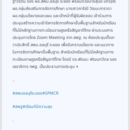
ฐาวิรัตน์ รอง ผอ.สพม.ชลบุรี ระยอง พร้อมด้วยนางสุนีย์ แก้วอุไร
ผอ.กลุ่มส่งเสริมการจัดการศึกษา นางสาวภาริณี วัฒนะภาราดา
ผอ.กลุ่มนโยบายและแผน และเจ้าหน้าที่ผู้รับผิดชอบ เข้าร่วมการ
ประชุมสร้างความเข้าใจการจัดการศึกษาขั้นพื้นฐานสำหรับนักเรียน
ที่ไม่มีหลักฐานทางทะเบียนราษฎรหรือสัญชาติไทย ผ่านระบบการ
ประชุมทางไกล Zoom Meeting จาก สพฐ. ณ ห้องประชุมตั้งเท
วาประสิทธิ์ สพม.ชลบุรี ระยอง เพื่อรับทราบนโยบาย และแนวทาง
ในการจัดการศึกษาขั้นพื้นฐาน สำหรับนักเรียนที่ไม่มีหลักฐานทาง
ทะเบียนราษฎรหรือสัญชาติไทย โดยมี ดร.พัฒนะ พัฒนทวีดล รอง
เลขาธิการ กพฐ. เป็นประธานการประชุม ฯ
..
#สพมชลบุรีระยอง
#SPMCR
#สพฐ
#เรียนดีมีความสุข
.