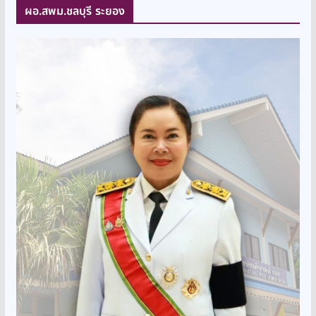
ผอ.สพม.ชลบุรี ระยอง