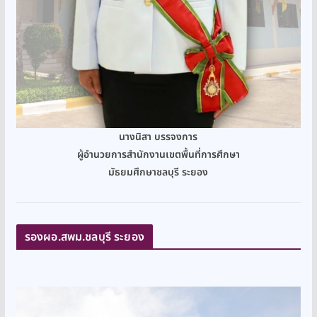
นางนิสา บรรจงการ
ผู้อำนวยการสำนักงานเขตพื้นที่การศึกษา
มัธยมศึกษาชลบุรี ระยอง
รองผอ.สพม.ชลบุรี ระยอง