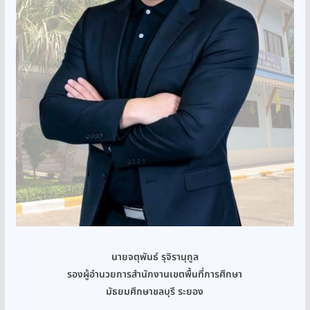
นายจตุพันธ์ รุจิรานุกูล
รองผู้อำนวยการสำนักงานเขตพื้นที่การศึกษา
มัธยมศึกษาชลบุรี ระยอง