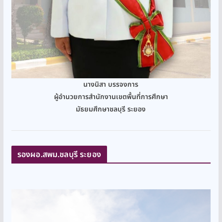
นางนิสา บรรจงการ
ผู้อำนวยการสำนักงานเขตพื้นที่การศึกษา
มัธยมศึกษาชลบุรี ระยอง
รองผอ.สพม.ชลบุรี ระยอง