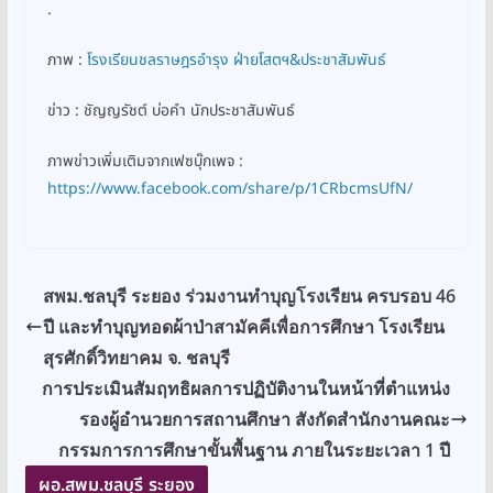
.
ภาพ :
โรงเรียนชลราษฎรอำรุง ฝ่ายโสตฯ&ประชาสัมพันธ์
ข่าว : ชัญญรัชต์ บ่อคำ นักประชาสัมพันธ์
ภาพข่าวเพิ่มเติมจากเฟซบุ๊กเพจ :
https://www.facebook.com/share/p/1CRbcmsUfN/
สพม.ชลบุรี ระยอง ร่วมงานทำบุญโรงเรียน ครบรอบ 46
ปี และทำบุญทอดผ้าป่าสามัคคีเพื่อการศึกษา โรงเรียน
สุรศักดิ์วิทยาคม จ. ชลบุรี
การประเมินสัมฤทธิผลการปฏิบัติงานในหน้าที่ตำแหน่ง
รองผู้อำนวยการสถานศึกษา สังกัดสำนักงานคณะ
กรรมการการศึกษาขั้นพื้นฐาน ภายในระยะเวลา 1 ปี
ผอ.สพม.ชลบุรี ระยอง