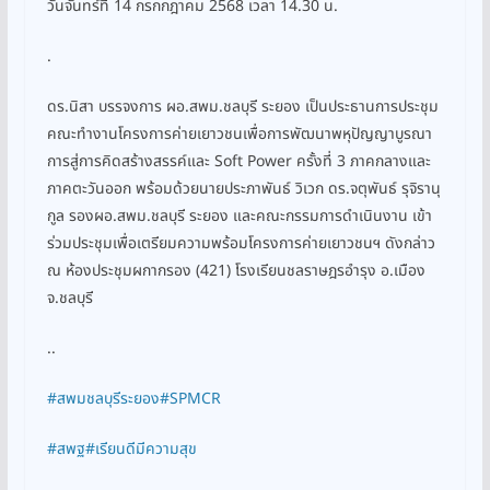
วันจันทร์ที่ 14 กรกกฎาคม 2568 เวลา 14.30 น.
.
ดร.นิสา บรรจงการ ผอ.สพม.ชลบุรี ระยอง เป็นประธานการประชุม
คณะทำงานโครงการค่ายเยาวชนเพื่อการพัฒนาพหุปัญญาบูรณา
การสู่การคิดสร้างสรรค์และ Soft Power ครั้งที่ 3 ภาคกลางและ
ภาคตะวันออก พร้อมด้วยนายประภาพันธ์ วิเวก ดร.จตุพันธ์ รุจิรานุ
กูล รองผอ.สพม.ชลบุรี ระยอง และคณะกรรมการดำเนินงาน เข้า
ร่วมประชุมเพื่อเตรียมความพร้อมโครงการค่ายเยาวชนฯ ดังกล่าว
ณ ห้องประชุมผกากรอง (421) โรงเรียนชลราษฎรอำรุง อ.เมือง
จ.ชลบุรี
..
#สพมชลบุรีระยอง
#SPMCR
#สพฐ
#เรียนดีมีความสุข