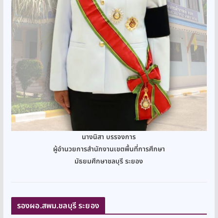
นางนิสา บรรจงการ
ผู้อำนวยการสำนักงานเขตพื้นที่การศึกษา
มัธยมศึกษาชลบุรี ระยอง
รองผอ.สพม.ชลบุรี ระยอง