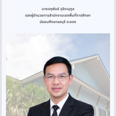
นายจตุพันธ์ รุจิรานุกูล
รองผู้อำนวยการสำนักงานเขตพื้นที่การศึกษา
มัธยมศึกษาชลบุรี ระยอง