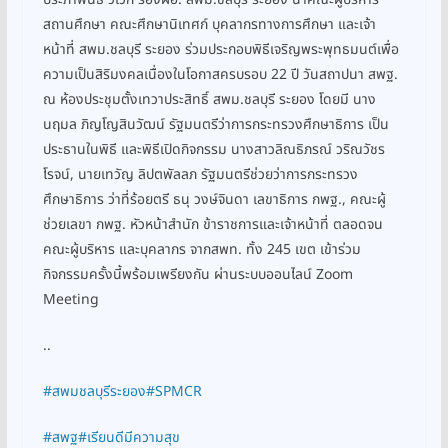
สถานศึกษา คณะศึกษานิเทศก์ บุคลากรทางการศึกษา และเจ้า
หน้าที่ สพม.ชลบุรี ระยอง ร่วมประกอบพิธีเจริญพระพุทธมนต์เพื่อ
ความเป็นสิริมงคลเนื่องในโอกาสครบรอบ 22 ปี วันสถาปนา สพฐ.
ณ ห้องประชุมตั้งเทวาประสิทธิ์ สพม.ชลบุรี ระยอง โดยมี นาง
นฤมล ภิญโญสินวัฒน์ รัฐมนตรีว่าการกระทรวงศึกษาธิการ เป็น
ประธานในพิธี และพิธีเปิดกิจกรรม นางสาวลิณธิภรณ์ วริณวัชร
โรจน์, นายเทวัญ ลิปตพัลลภ รัฐมนตรีช่วยว่าการกระทรวง
ศึกษาธิการ ว่าที่ร้อยตรี ธนุ วงษ์จินดา เลขาธิการ กพฐ., คณะผู้
ช่วยเลขา กพฐ. หัวหน้าสำนัก ข้าราชการและเจ้าหน้าที่ ตลอดจน
คณะผู้บริหาร และบุคลากร จากสพท. ทั้ง 245 เขต เข้าร่วม
กิจกรรมครั้งนี้พร้อมเพรียงกัน ผ่านระบบออนไลน์ Zoom
Meeting
..
#สพมชลบุรีระยอง
#SPMCR
#สพฐ
#เรียนดีมีความสุข