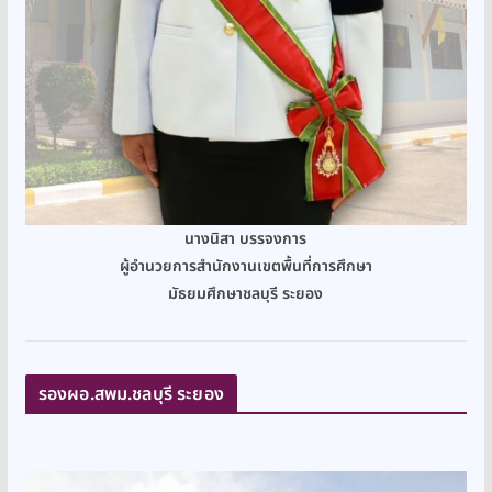
นางนิสา บรรจงการ
ผู้อำนวยการสำนักงานเขตพื้นที่การศึกษา
มัธยมศึกษาชลบุรี ระยอง
รองผอ.สพม.ชลบุรี ระยอง