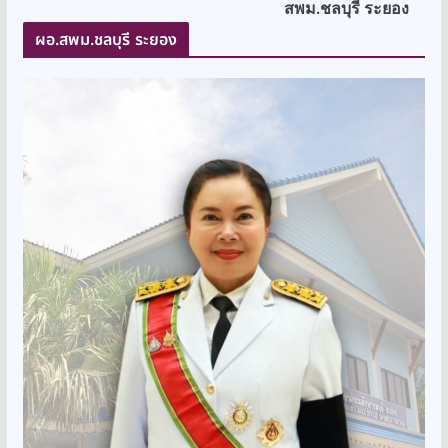
สพม.ชลบุรี ระยอง
ผอ.สพม.ชลบุรี ระยอง