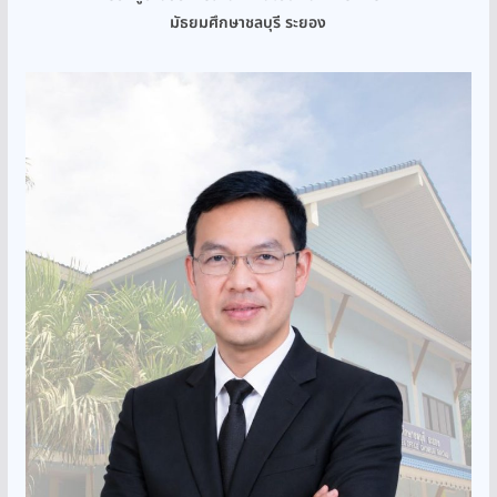
มัธยมศึกษาชลบุรี ระยอง