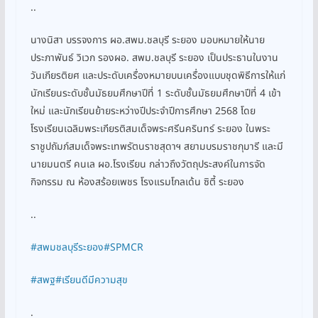
..
นางนิสา บรรจงการ ผอ.สพม.ชลบุรี ระยอง มอบหมายให้นาย
ประภาพันธ์ วิเวก รองผอ. สพม.ชลบุรี ระยอง เป็นประธานในงาน
วันเกียรติยศ และประดับเครื่องหมายบนเครื่องแบบชุดพิธีการให้แก่
นักเรียนระดับชั้นมัธยมศึกษาปีที่ 1 ระดับชั้นมัธยมศึกษาปีที่ 4 เข้า
ใหม่ และนักเรียนย้ายระหว่างปีประจำปีการศึกษา 2568 โดย
โรงเรียนเฉลิมพระเกียรติสมเด็จพระศรีนครินทร์ ระยอง ในพระ
ราชูปถัมภ์สมเด็จพระเทพรัตนราชสุดาฯ สยามบรมราชกุมารี และมี
นายมนตรี คนเล ผอ.โรงเรียน กล่าวถึงวัตถุประสงค์ในการจัด
กิจกรรม ณ ห้องสร้อยเพชร โรงแรมโกลเด้น ซิตี้ ระยอง
..
#สพมชลบุรีระยอง
#SPMCR
#สพฐ
#เรียนดีมีความสุข
.