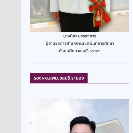
นางนิสา บรรจงการ
ผู้อำนวยการสำนักงานเขตพื้นที่การศึกษา
มัธยมศึกษาชลบุรี ระยอง
รองผอ.สพม.ชลบุรี ระยอง