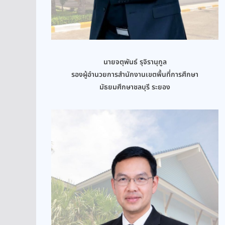
นายจตุพันธ์ รุจิรานุกูล
รองผู้อำนวยการสำนักงานเขตพื้นที่การศึกษา
มัธยมศึกษาชลบุรี ระยอง