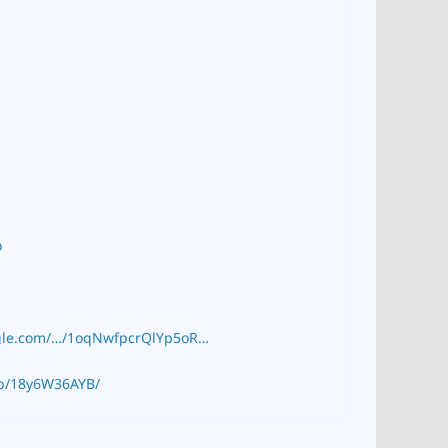
ง
oogle.com/…/1oqNwfpcrQlYp5oR…
/p/18y6W36AYB/