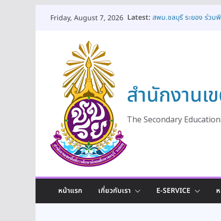
Skip
Latest:
สพม.ชลบุรี ระยอง ร่วม
Friday, August 7, 2026
to
เป็นพระราชกุศล เนื่อง
พระเจ้าอยู่หัว ๒๘ กรกฎา
content
สพม.ชลบุรี ระยอง เปิด
ดูแลช่วยเหลือและคุ้มครอ
เท่าเทียมและมีคุณภาพ ป
สพม.ชลบุรี ระยอง ให้ก
สำนักงานเข
ร่วมแลกเปลี่ยนเรียนรู้แนว
สพม.ชลบุรี ระยอง เปิดโ
ประชาธิปไตยในสถานศึกษา
ปีงบประมาณ พ.ศ. 2569
The Secondary Educationa
สพม.ชลบุรี ระยอง ร่วมพ
ถวายเครื่องราชสักการะวา
พระชนมพรรษา พระบาทสม
หน้าแรก
เกี่ยวกับเรา
E-SERVICE
ห