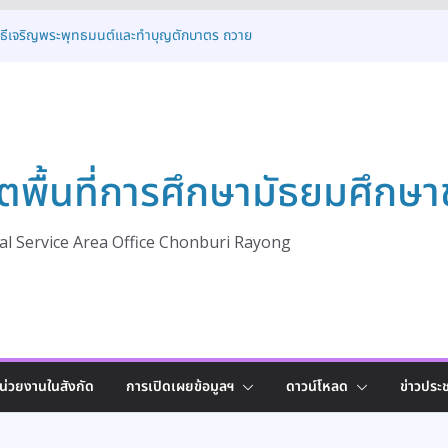
พิธีเจริญพระพุทธมนต์และทำบุญตักบาตร ถวาย
ในโอกาสวันเฉลิมพระชนมพรรษา พระบาทสมเด็จ
คม
การอบรมโครงการส่งเสริมและพัฒนาระบบการ
งเด็กนักเรียนให้ได้รับโอกาสทางการศึกษาอย่าง
ระจำปี 2569
ารต้อนรับคณะศึกษาดูงานจาก สพม.อุดรธานี
ตพื้นที่การศึกษามัธยมศึกษา
ปฏิบัติที่ดี (Best Practice)
ครงการพัฒนาสภานักเรียนเพื่อขับเคลื่อน
 สู่การเป็นรากฐานประชาธิปไตยที่มั่นคง ประจำ
l Service Area Office Chonburi Rayong
ิธีเจริญพระพุทธมนต์ทำบุญตักบาตร และพิธี
งพานพุ่ม เนื่องในโอกาสวันเฉลิม
เด็จพระเจ้าอยู่หัว ๒๘ กรกฎาคม ๒๕๖๙
น่วยงานในสังกัด
การเปิดเผยข้อมูลฯ
ดาวน์โหลด
ข่าวประช