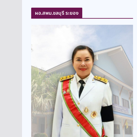
ผอ.สพม.ชลบุรี ระยอง