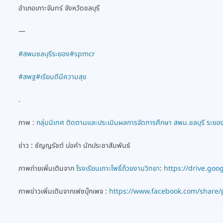
อำเภอเกาะจันทร์ จังหวัดชลบุรี
—
#สพมชลบุรีระยอง
#spmcr
#สพฐ
#เรียนดีมีความสุข
.
ภาพ :
กลุ่มนิเทศ ติดตามและประเมินผลการจัดการศึกษา สพม.ชลบุรี ระยอ
ข่าว : ชัญญรัชต์ บ่อคำ นักประชาสัมพันธ์
ภาพถ่ายเพิ่มเติมจาก
โรงเรียนเกาะโพธิ์ถ้วยงามวิทยา
:
https://drive.g
ภาพข่าวเพิ่มเติมจากเฟซบุ๊กเพจ :
https://www.facebook.com/share