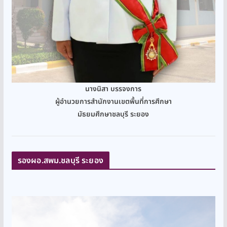
นางนิสา บรรจงการ
ผู้อำนวยการสำนักงานเขตพื้นที่การศึกษา
มัธยมศึกษาชลบุรี ระยอง
รองผอ.สพม.ชลบุรี ระยอง