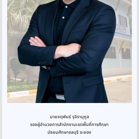
นายจตุพันธ์ รุจิรานุกูล
รองผู้อำนวยการสำนักงานเขตพื้นที่การศึกษา
มัธยมศึกษาชลบุรี ระยอง