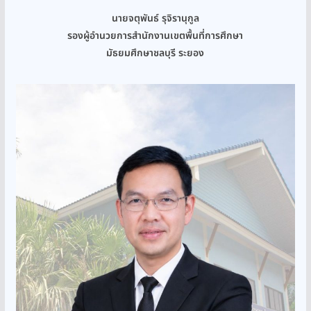
นายจตุพันธ์ รุจิรานุกูล
รองผู้อำนวยการสำนักงานเขตพื้นที่การศึกษา
มัธยมศึกษาชลบุรี ระยอง