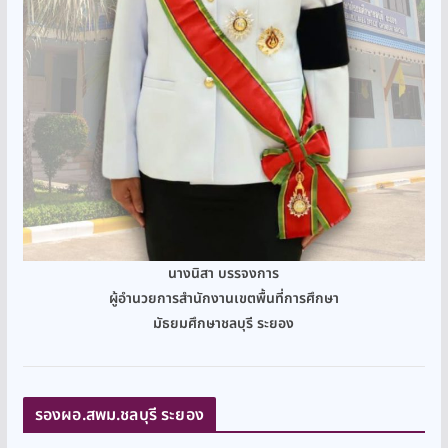
นางนิสา บรรจงการ
ผู้อำนวยการสำนักงานเขตพื้นที่การศึกษา
มัธยมศึกษาชลบุรี ระยอง
รองผอ.สพม.ชลบุรี ระยอง