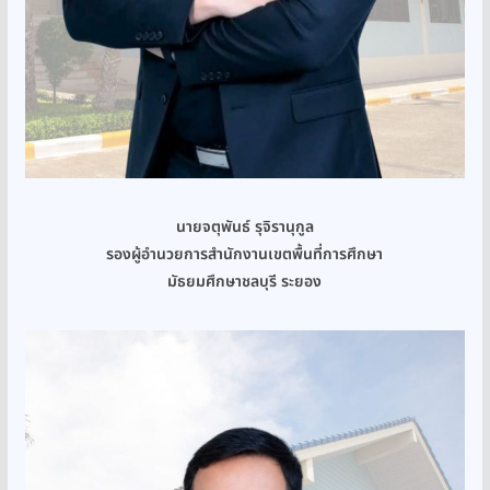
นายจตุพันธ์ รุจิรานุกูล
รองผู้อำนวยการสำนักงานเขตพื้นที่การศึกษา
มัธยมศึกษาชลบุรี ระยอง