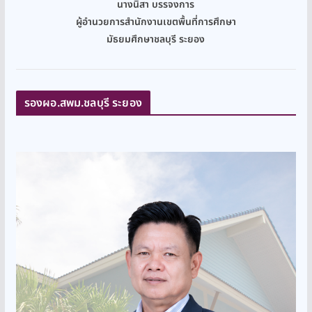
นางนิสา บรรจงการ
ผู้อำนวยการสำนักงานเขตพื้นที่การศึกษา
มัธยมศึกษาชลบุรี ระยอง
รองผอ.สพม.ชลบุรี ระยอง