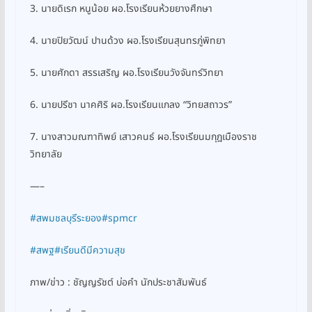
3. นายดิเรก หนูน้อย ผอ.โรงเรียนห้วยยางศึกษา
4. นายปิยวัฒน์ ปานด้วง ผอ.โรงเรียนสุนทรภู่พิทยา
5. นายศักดา สรรเสริญ ผอ.โรงเรียนวังจันทร์วิทยา
6. นายปรีชา นาคศิริ ผอ.โรงเรียนแกลง “วิทยสถาวร”
7. นางสาวมณฑาทิพย์ เสาวคนธ์ ผอ.โรงเรียนมกุฎเมืองราช
วิทยาลัย
—–
#สพมชลบุรีระยอง
#spmcr
#สพฐ
#เรียนดีมีความสุข
ภาพ/ข่าว : ชัญญรัชต์ บ่อคำ นักประชาสัมพันธ์