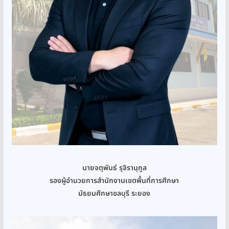
นายจตุพันธ์ รุจิรานุกูล
รองผู้อำนวยการสำนักงานเขตพื้นที่การศึกษา
มัธยมศึกษาชลบุรี ระยอง