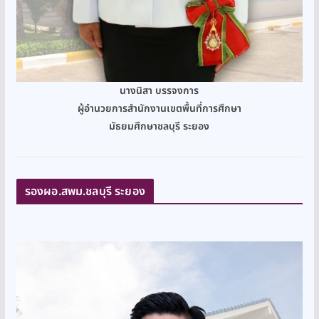
นางนิสา บรรจงการ
ผู้อำนวยการสำนักงานเขตพื้นที่การศึกษา
มัธยมศึกษาชลบุรี ระยอง
รองผอ.สพม.ชลบุรี ระยอง