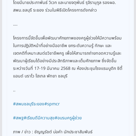
โดยมีนายประภาพันธ์ วิเวก และนายจตุพันธ์ รุจิรานุกูล รองผอ.
สพม.ชลบุรี ระยอง ร่วมในพิธีเปิดโครงการดังกล่าว
….
โครงการนี้จัดขึ้นเพื่อพัฒนาศักยภาพของครูผู้ช่วยให้มีความพร้อม
ในการปฏิบัติหน้าที่อย่างมืออาชีพ ยกระดับความรู้ ทักษะ และ
เจตคติที่เหมาะสมต่อวิชาชีพครู เพื่อให้สามารถถ่ายทอดความรู้และ
พัฒนาผู้เรียนได้อย่างมีประสิทธิภาพและเต็มศักยภาพ ซึ่งจัดขึ้น
ระหว่างวันที่ 17-19 มีนาคม 2568 ณ ห้องประชุมโรงแรมบูติก ซิตี้
แอนด์ บราโว โฮเทล พัทยา ชลบุรี
..
#สพมชลบุรีระยอง
#spmcr
#สพฐ
#เรียนดีมีความสุข
#อบรมครูผู้ช่วย
ภาพ / ข่าว : ชัญญรัชต์ บ่อคำ นักประชาสัมพันธ์