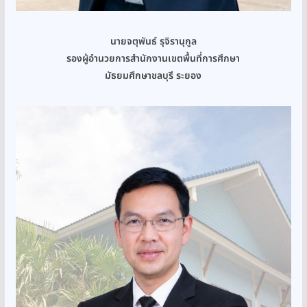
นายจตุพันธ์ รุจิรานุกูล
รองผู้อำนวยการสำนักงานเขตพื้นที่การศึกษา
มัธยมศึกษาชลบุรี ระยอง