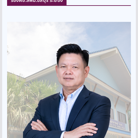
รองผอ.สพม.ชลบุรี ระยอง