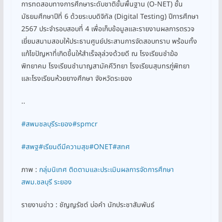
การทดสอบทางการศึกษาระดับชาติขั้นพื้นฐาน (O-NET) ชั้น
มัธยมศึกษาปีที่ 6 ด้วยระบบดิจิทัล (Digital Testing) ปีการศึกษา
2567 ประจำรอบสอบที่ 4 เพื่อเก็บข้อมูลและรายงานผลการตรวจ
เยี่ยมสนามสอบให้ประธานศูนย์ประสานการจัดสอบทราบ พร้อมทั้ง
แก้ไขปัญหาที่เกิดขึ้นให้สำเร็จลุล่วงด้วยดี ณ โรงเรียนชำฆ้อ
พิทยาคม โรงเรียนชำนาญสามัคคีวิทยา โรงเรียนสุนทรภู่พิทยา
และโรงเรียนห้วยยางศึกษา จังหวัดระยอง
..
#สพมชลบุรีระยอง
#spmcr
#สพฐ
#เรียนดีมีความสุข
#ONET
#สทศ
ภาพ :
กลุ่มนิเทศ ติดตามและประเมินผลการจัดการศึกษา
สพม.ชลบุรี ระยอง
รายงานข่าว : ชัญญรัชต์ บ่อคำ นักประชาสัมพันธ์