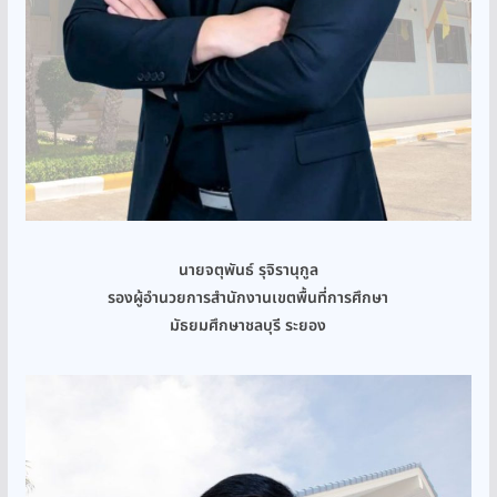
นายจตุพันธ์ รุจิรานุกูล
รองผู้อำนวยการสำนักงานเขตพื้นที่การศึกษา
มัธยมศึกษาชลบุรี ระยอง