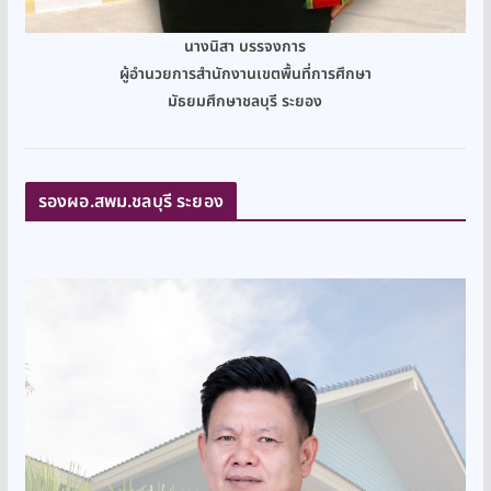
นางนิสา บรรจงการ
ผู้อำนวยการสำนักงานเขตพื้นที่การศึกษา
มัธยมศึกษาชลบุรี ระยอง
รองผอ.สพม.ชลบุรี ระยอง