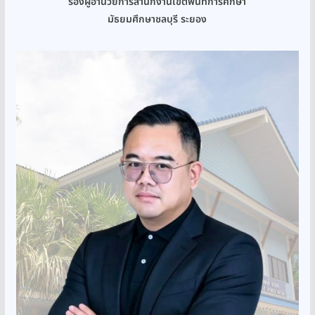
รองผู้อำนวยการสำนักงานเขตพื้นที่การศึกษา
มัธยมศึกษาชลบุรี ระยอง