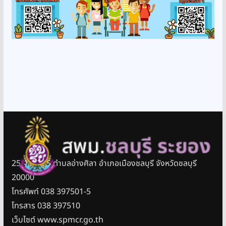
25/11 หมู่ 5 ตำบลอ่างศิลา อำเภอเมืองชลบุรี จังหวัดชลบุรี
20000
โทรศัพท์ 038 397501-5
โทรสาร 038 397510
เว็บไซต์ www.spmcr.go.th