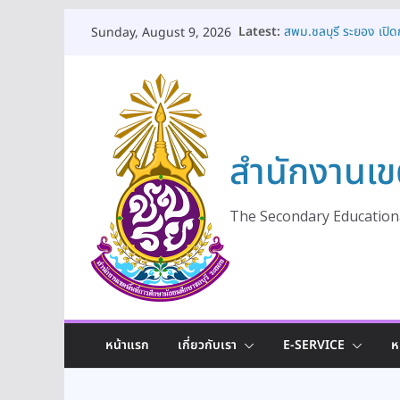
Skip
Latest:
สพม.ชลบุรี ระยอง เป
Sunday, August 9, 2026
to
ดูแลช่วยเหลือและคุ้มค
เท่าเทียมและมีคุณภาพ
content
สพม.ชลบุรี ระยอง ให้
ร่วมแลกเปลี่ยนเรียนรู้แ
สพม.ชลบุรี ระยอง จัดโ
ทางอาชีพยุคใหม่ในโล
สำนักงานเข
สพม.ชลบุรี ระยอง เปิด
การสถานศึกษา มุ่งยกระ
สพม.ชลบุรี ระยอง ร่วมป
เสริมสร้างพลเมืองคุ
The Secondary Educationa
หน้าแรก
เกี่ยวกับเรา
E-SERVICE
ห