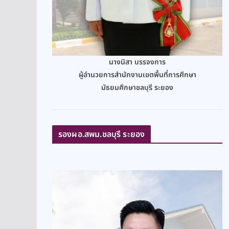
นางนิสา บรรจงการ
ผู้อำนวยการสำนักงานเขตพื้นที่การศึกษา
มัธยมศึกษาชลบุรี ระยอง
รองผอ.สพม.ชลบุรี ระยอง