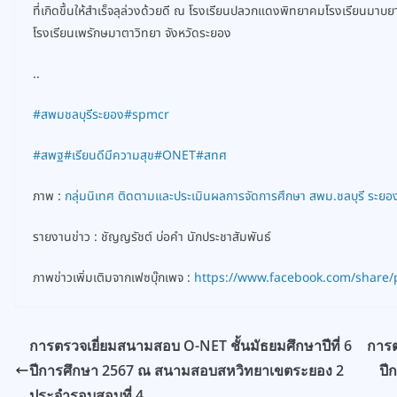
ที่เกิดขึ้นให้สำเร็จลุล่วงด้วยดี ณ โรงเรียนปลวกแดงพิทยาคมโรงเรียนมาบ
โรงเรียนเพรักษมาตาวิทยา จังหวัดระยอง
..
#สพมชลบุรีระยอง
#spmcr
#สพฐ
#เรียนดีมีความสุข
#ONET
#สทศ
ภาพ :
กลุ่มนิเทศ ติดตามและประเมินผลการจัดการศึกษา สพม.ชลบุรี ระยอ
รายงานข่าว : ชัญญรัชต์ บ่อคำ นักประชาสัมพันธ์
ภาพข่าวเพิ่มเติมจากเฟซบุ๊กเพจ :
https://www.facebook.com/share/
การตรวจเยี่ยมสนามสอบ O-NET ชั้นมัธยมศึกษาปีที่ 6
การต
ปีการศึกษา 2567 ณ สนามสอบสหวิทยาเขตระยอง 2
ปี
ประจำรอบสอบที่ 4