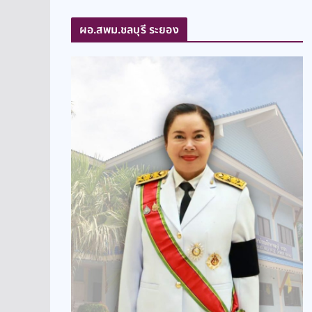
ผอ.สพม.ชลบุรี ระยอง