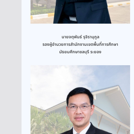
นายจตุพันธ์ รุจิรานุกูล
รองผู้อำนวยการสำนักงานเขตพื้นที่การศึกษา
มัธยมศึกษาชลบุรี ระยอง