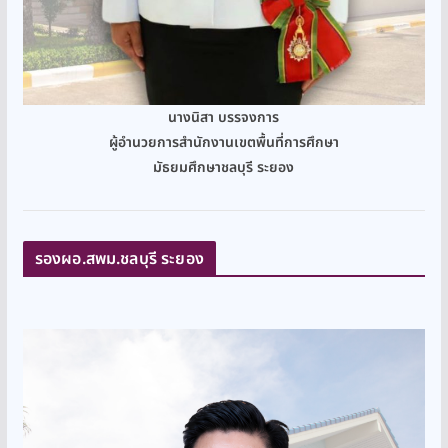
นางนิสา บรรจงการ
ผู้อำนวยการสำนักงานเขตพื้นที่การศึกษา
มัธยมศึกษาชลบุรี ระยอง
รองผอ.สพม.ชลบุรี ระยอง