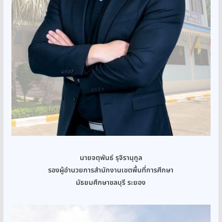
นายจตุพันธ์ รุจิรานุกูล
รองผู้อำนวยการสำนักงานเขตพื้นที่การศึกษา
มัธยมศึกษาชลบุรี ระยอง