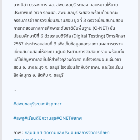
นางนิสา บรรจงการ ผอ. สพม.ชลบุรี ระยอง มอบหมายให้นาย
ประภาพันธ์ วิเวก รองผอ. สพม.ชลบุรี ระยอง พร้อมด้วยคณะ
กรรมการฝ่ายตรวจเยี่ยมสนามสอบ ชุดที่ 3 ตรวจเยี่ยมสนามสอบ
การทดสอบทางการศึกษาระดับชาติขั้นพื้นฐาน (O-NET) ชั้น
มัธยมศึกษาปีที่ 6 ด้วยระบบดิจิทัล (Digital Testing) ปีการศึกษา
2567 ประจำรอบสอบที่ 3 เพื่อเก็บข้อมูลและรายงานผลการตรวจ
เยี่ยมสนามสอบให้ประธานศูนย์ประสานการจัดสอบทราบ พร้อมทั้ง
แก้ไขปัญหาที่เกิดขึ้นให้สำเร็จลุล่วงด้วยดี ณโรงเรียนผินแจ่มวิชา
สอน อ. บางละมุง จ. ชลบุรี โรงเรียนสัตหีบวิทยาคม และโรงเรียน
สิงห์สมุทร อ. สัตหีบ จ. ชลบุรี
..
#สพมชลบุรีระยอง
#spmcr
#สพฐ
#เรียนดีมีความสุข
#ONET
#สทศ
ภาพ :
กลุ่มนิเทศ ติดตามและประเมินผลการจัดการศึกษา