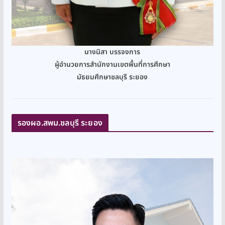
นางนิสา บรรจงการ
ผู้อำนวยการสำนักงานเขตพื้นที่การศึกษา
มัธยมศึกษาชลบุรี ระยอง
รองผอ.สพม.ชลบุรี ระยอง