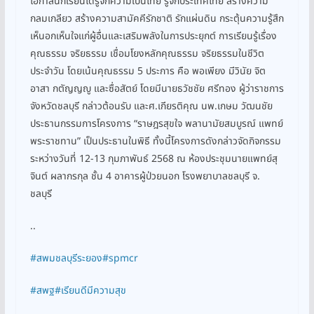
โอกาสนักเรียนได้รู้จักความเป็นไทย รู้จักประเทศไทย สร้างความ
กลมเกลียว สร้างความสามัคคีรักชาติ รักแผ่นดิน กระตุ้นความรู้สึก
เห็นอกเห็นใจแก่ผู้อื่นและเสริมพลังในการประยุกต์ การเรียนรู้เรื่อง
คุณธรรม จริยธรรม เชื่อมโยงหลักคุณธรรม จริยธรรมในชีวิต
ประจำวัน โดยเน้นคุณธรรม 5 ประการ คือ พอเพียง มีวินัย จิต
อาสา กตัญญญู และซื่อสัตย์ โดยมีนายธวัชชัย ศรีทอง ผู้ว่าราชการ
จังหวัดชลบุรี กล่าวต้อนรับ และศ.เกียรติคุณ นพ.เกษม วัฒนชัย
ประธานกรรมการโครงการ “ราษฎรสุขใจ พลานามัยสมบูรณ์ แพทย์
พระราชทาน” เป็นประธานในพิธี ทั้งนี้โครงการดังกล่าวจัดกิจกรรม
ระหว่างวันที่ 12-13 กุมภาพันธ์ 2568 ณ ห้องประชุมนายแพทย์สุ
จินต์ ผลากรกุล ชั้น 4 อาคารผู้ป่วยนอก โรงพยาบาลชลบุรี จ.
ชลบุรี
..
#สพมชลบุรีระยอง
#spmcr
#สพฐ
#เรียนดีมีความสุข