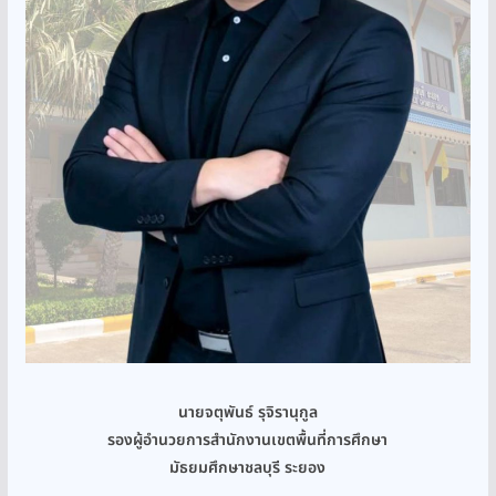
นายจตุพันธ์ รุจิรานุกูล
รองผู้อำนวยการสำนักงานเขตพื้นที่การศึกษา
มัธยมศึกษาชลบุรี ระยอง