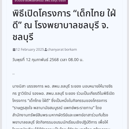
ข่าวประชาสัมพันธ์กิจกรรม สพม.ชลบุรี ระยอง
พิธีเปิดโครงการ “เด็กไทย ใฝ่
ดี” ณ โรงพยาบาลชลบุรี จ.
ชลบุรี
12 February 2025
chanyarat borkam
วันพุธที่ 12 กุมภาพันธ์ 2568 เวลา 08.00 น.
..
นางนิสา บรรจงการ ผอ. สพม.ชลบุรี ระยอง มอบหมายให้นายจิร
กร ฐาวิรัตน์ รองผอ. สพม.ชลบุรี ระยอง ร่วมเป็นเกียรติในพิธีเปิด
โครงการ “เด็กไทย ใฝ่ดี” ซึ่งเป็นหนึ่งในกิจกรรมของโครงการ
“ราษฎรสุขใจ พลานามัยสมบูรณ์ แพทย์พระราชทาน” โดย
สำนักงานทรัพย์สินพระมหากษัตริย์และแพทย์อาสาร่วมกับโรง
พยาบาลชลบุรี จัดกิจกรรมอบรมนักเรียนเชิงปฏิบัติการ เพื่อให้