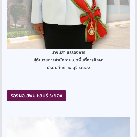
นางนิสา บรรจงการ
ผู้อำนวยการสำนักงานเขตพื้นที่การศึกษา
มัธยมศึกษาชลบุรี ระยอง
รองผอ.สพม.ชลบุรี ระยอง