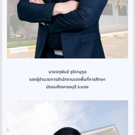
นายจตุพันธ์ รุจิรานุกูล
รองผู้อำนวยการสำนักงานเขตพื้นที่การศึกษา
มัธยมศึกษาชลบุรี ระยอง