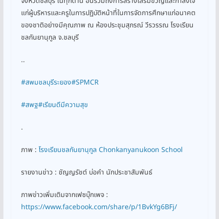
จังหวัดชลบุรี ในทุกด้าน อันรวมถึงการสร้างเสริมขวัญและกำลังใจ
แก่ผู้บริหารและครูในการปฏิบัติหน้าที่ในการจัดการศึกษาแก่อนาคต
ของชาติอย่างมีคุณภาพ ณ ห้องประชุมสุภรณ์ วีรวรรณ โรงเรียน
ชลกันยานุกูล จ.ชลบุรี
..
#สพมชลบุรีระยอง
#SPMCR
#สพฐ
#เรียนดีมีความสุข
.
ภาพ :
โรงเรียนชลกันยานุกูล Chonkanyanukoon School
รายงานข่าว : ชัญญรัชต์ บ่อคำ นักประชาสัมพันธ์
ภาพข่าวเพิ่มเติมจากเฟซบุ๊กเพจ :
https://www.facebook.com/share/p/1BvkYg6BFj/