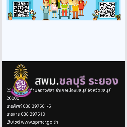
25/11 หมู่ 5 ตำบลอ่างศิลา อำเภอเมืองชลบุรี จังหวัดชลบุรี
20000
โทรศัพท์ 038 397501-5
โทรสาร 038 397510
เว็บไซต์ www.spmcr.go.th