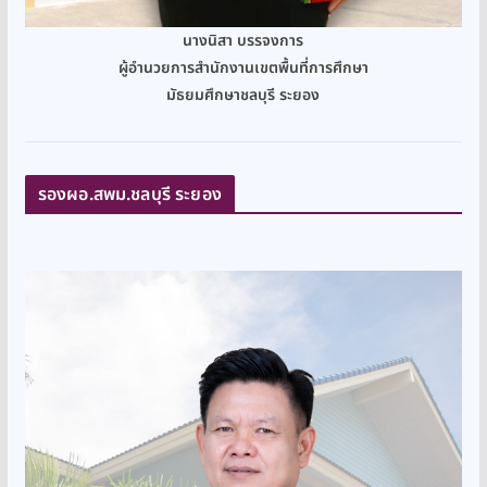
นางนิสา บรรจงการ
ผู้อำนวยการสำนักงานเขตพื้นที่การศึกษา
มัธยมศึกษาชลบุรี ระยอง
รองผอ.สพม.ชลบุรี ระยอง