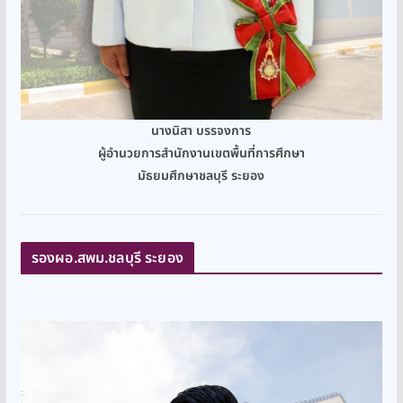
นางนิสา บรรจงการ
ผู้อำนวยการสำนักงานเขตพื้นที่การศึกษา
มัธยมศึกษาชลบุรี ระยอง
รองผอ.สพม.ชลบุรี ระยอง