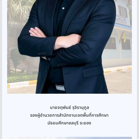
นายจตุพันธ์ รุจิรานุกูล
รองผู้อำนวยการสำนักงานเขตพื้นที่การศึกษา
มัธยมศึกษาชลบุรี ระยอง