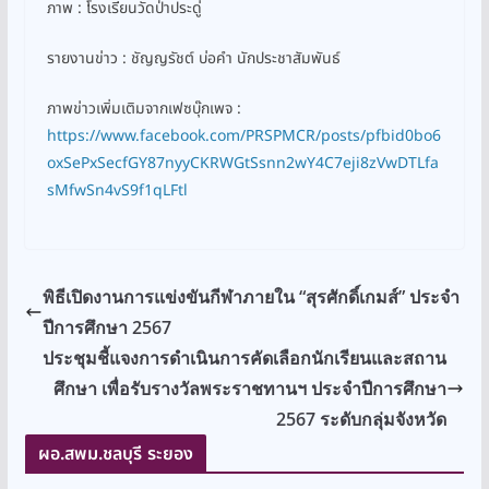
ภาพ : โรงเรียนวัดป่าประดู่
รายงานข่าว : ชัญญรัชต์ บ่อคำ นักประชาสัมพันธ์
ภาพข่าวเพิ่มเติมจากเฟซบุ๊กเพจ :
https://www.facebook.com/PRSPMCR/posts/pfbid0bo6
oxSePxSecfGY87nyyCKRWGtSsnn2wY4C7eji8zVwDTLfa
sMfwSn4vS9f1qLFtl
พิธีเปิดงานการแข่งขันกีฬาภายใน “สุรศักดิ์เกมส์” ประจำ
ปีการศึกษา 2567
ประชุมชี้แจงการดำเนินการคัดเลือกนักเรียนและสถาน
ศึกษา เพื่อรับรางวัลพระราชทานฯ ประจำปีการศึกษา
2567 ระดับกลุ่มจังหวัด
ผอ.สพม.ชลบุรี ระยอง