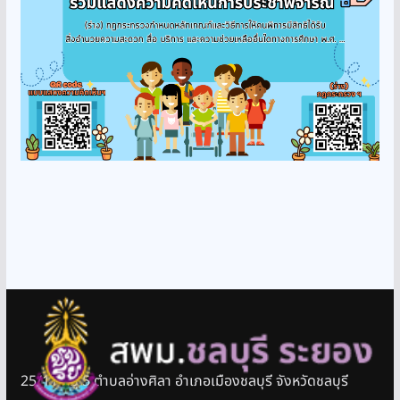
25/11 หมู่ 5 ตำบลอ่างศิลา อำเภอเมืองชลบุรี จังหวัดชลบุรี