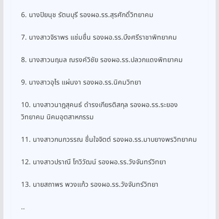
6. นางปิยนุช รัตนบุรี รองผอ.รร.สุรศักดิ์วิทยาคม
7. นางสาวจิราพร แช่มชื่น รองผอ.รร.บึงศรีราชาพิทยาคม
8. นางสาวนฤมล ณรงค์วิชัย รองผอ.รร.ปลวกแดงพิทยาคม
9. นางสาวอุไร แผ่นงา รองผอ.รร.นิคมวิทยา
10. นางสาวนาฎสุคนธ์ ดำรงเกียรติสกุล รองผอ.รร.ระยอง
วิทยาคม นิคมอุตสาหกรรม
11. นางสาวกนกวรรณ ชื่นใจจิตต์ รองผอ.รร.มาบยางพรวิทยาคม
12. นางสาวปราณี โกวิวัฒน์ รองผอ.รร.วังจันทร์วิทยา
13. นายสถาพร พวงแก้ว รองผอ.รร.วังจันทร์วิทยา
..