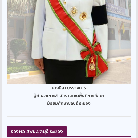
นางนิสา บรรจงการ
ผู้อำนวยการสำนักงานเขตพื้นที่การศึกษา
มัธยมศึกษาชลบุรี ระยอง
รองผอ.สพม.ชลบุรี ระยอง