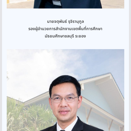
นายจตุพันธ์ รุจิรานุกูล
รองผู้อำนวยการสำนักงานเขตพื้นที่การศึกษา
มัธยมศึกษาชลบุรี ระยอง