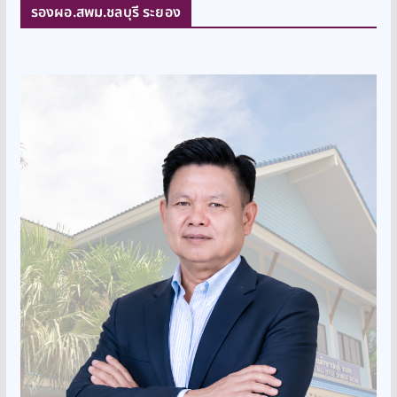
รองผอ.สพม.ชลบุรี ระยอง