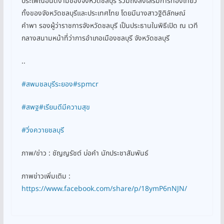
ประเพณีอันดีงามของจังหวัดชลบุรี รวมถึงส่งเสริมการท่องเที่ยว
ทั้งของจังหวัดชลบุรีและประเทศไทย โดยมีนางสาวฐิติลักษณ์
คำพา รองผู้ว่าราชการจังหวัดชลบุรี เป็นประธานในพิธีเปิด ณ เวที
กลางสนามหน้าที่ว่าการอำเภอเมืองชลบุรี จังหวัดชลบุรี
..
#สพมชลบุรีระยอง
#spmcr
#สพฐ
#เรียนดีมีความสุข
#วิ่งควายชลบุรี
ภาพ/ข่าว : ชัญญรัชต์ บ่อคำ นักประชาสัมพันธ์
ภาพข่าวเพิ่มเติม :
https://www.facebook.com/share/p/18ymP6nNJN/