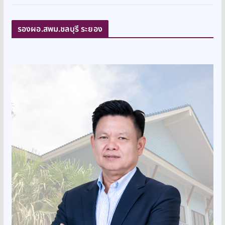
รองผอ.สพม.ชลบุรี ระยอง