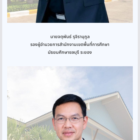
นายจตุพันธ์ รุจิรานุกูล
รองผู้อำนวยการสำนักงานเขตพื้นที่การศึกษา
มัธยมศึกษาชลบุรี ระยอง