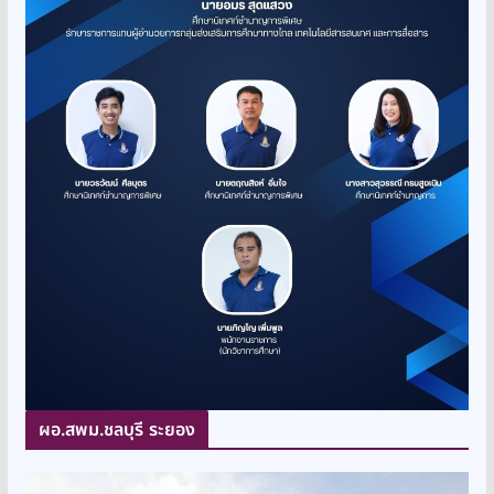
ผอ.สพม.ชลบุรี ระยอง