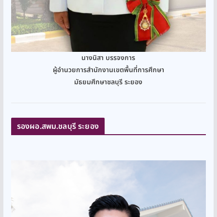
นางนิสา บรรจงการ
ผู้อำนวยการสำนักงานเขตพื้นที่การศึกษา
มัธยมศึกษาชลบุรี ระยอง
รองผอ.สพม.ชลบุรี ระยอง