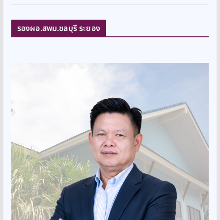
รองผอ.สพม.ชลบุรี ระยอง