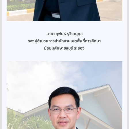
นายจตุพันธ์ รุจิรานุกูล
รองผู้อำนวยการสำนักงานเขตพื้นที่การศึกษา
มัธยมศึกษาชลบุรี ระยอง